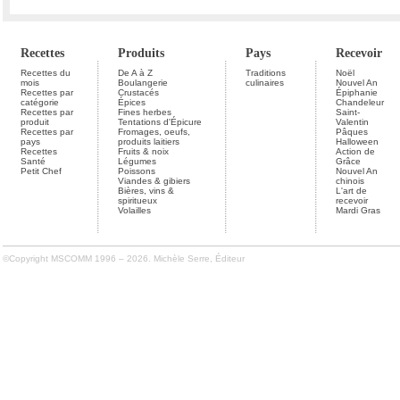
Recettes
Produits
Pays
Recevoir
Recettes du
De A à Z
Traditions
Noël
mois
Boulangerie
culinaires
Nouvel An
Recettes par
Crustacés
Épiphanie
catégorie
Épices
Chandeleur
Recettes par
Fines herbes
Saint-
produit
Tentations d'Épicure
Valentin
Recettes par
Fromages, oeufs,
Pâques
pays
produits laitiers
Halloween
Recettes
Fruits & noix
Action de
Santé
Légumes
Grâce
Petit Chef
Poissons
Nouvel An
Viandes & gibiers
chinois
Bières, vins &
L'art de
spiritueux
recevoir
Volailles
Mardi Gras
©Copyright MSCOMM 1996 – 2026. Michèle Serre, Éditeur