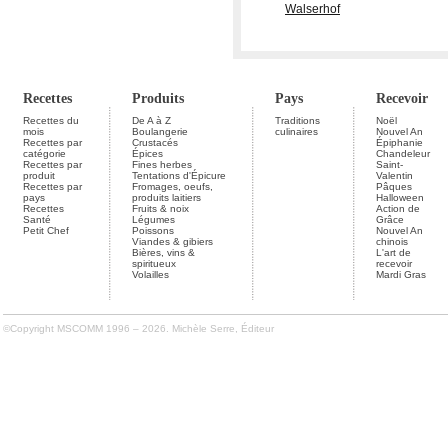
Walserhof
Recettes
Produits
Pays
Recevoir
Recettes du
De A à Z
Traditions
Noël
mois
Boulangerie
culinaires
Nouvel An
Recettes par
Crustacés
Épiphanie
catégorie
Épices
Chandeleur
Recettes par
Fines herbes
Saint-
produit
Tentations d'Épicure
Valentin
Recettes par
Fromages, oeufs,
Pâques
pays
produits laitiers
Halloween
Recettes
Fruits & noix
Action de
Santé
Légumes
Grâce
Petit Chef
Poissons
Nouvel An
Viandes & gibiers
chinois
Bières, vins &
L'art de
spiritueux
recevoir
Volailles
Mardi Gras
©Copyright MSCOMM 1996 – 2026. Michèle Serre, Éditeur