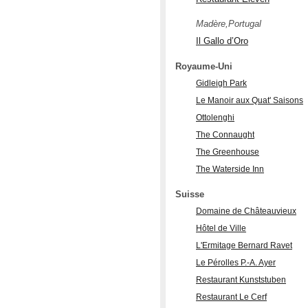
Madère,Portugal
Il Gallo d’Oro
Royaume-Uni
Gidleigh Park
Le Manoir aux Quat' Saisons
Ottolenghi
The Connaught
The Greenhouse
The Waterside Inn
Suisse
Domaine de Châteauvieux
Hôtel de Ville
L'Ermitage Bernard Ravet
Le Pérolles P.-A. Ayer
Restaurant Kunststuben
Restaurant Le Cerf