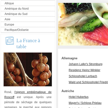
Afrique
Amérique du Nord
Amérique du Sud
Asie
Europe
Pacifique/Océanie
La France à
table
Allemagne
Johann Lafer's Stromburg
Residenz Heinz Winkler
Schlosshotel Lerbach
Wald und Schlosshotel Friedr
Autriche
Rosé,
l'oignon emblématique de
Hotel Hubertus
Roscoff
est unique. Après une
période de séchage de quelques
Mayer's / Schloss Prielau
semaines, le marché aux oignons