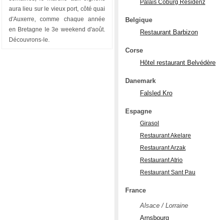
Palais Coburg Residenz
aura lieu sur le vieux port, côté quai
d'Auxerre, comme chaque année
Belgique
en Bretagne le 3e weekend d'août.
Restaurant Barbizon
Découvrons-le.
Corse
Hôtel restaurant Belvédère
Danemark
Falsled Kro
Espagne
Girasol
Restaurant Akelare
Restaurant Arzak
Restaurant Atrio
Restaurant Sant Pau
France
Alsace / Lorraine
Arnsbourg