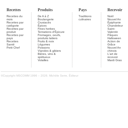
Recettes
Produits
Pays
Recevoir
Recettes du
De A à Z
Traditions
Noël
mois
Boulangerie
culinaires
Nouvel An
Recettes par
Crustacés
Épiphanie
catégorie
Épices
Chandeleur
Recettes par
Fines herbes
Saint-
produit
Tentations d'Épicure
Valentin
Recettes par
Fromages, oeufs,
Pâques
pays
produits laitiers
Halloween
Recettes
Fruits & noix
Action de
Santé
Légumes
Grâce
Petit Chef
Poissons
Nouvel An
Viandes & gibiers
chinois
Bières, vins &
L'art de
spiritueux
recevoir
Volailles
Mardi Gras
©Copyright MSCOMM 1996 – 2026. Michèle Serre, Éditeur