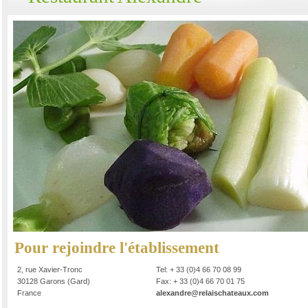
Pour rejoindre l'établissement
2, rue Xavier-Tronc
Tel: + 33 (0)4 66 70 08 99
30128 Garons (Gard)
Fax: + 33 (0)4 66 70 01 75
France
alexandre@relaischateaux.com