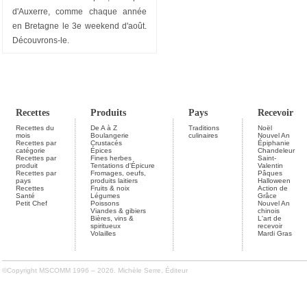
d'Auxerre, comme chaque année
en Bretagne le 3e weekend d'août.
Découvrons-le.
Recettes
Produits
Pays
Recevoir
Recettes du
De A à Z
Traditions
Noël
mois
Boulangerie
culinaires
Nouvel An
Recettes par
Crustacés
Épiphanie
catégorie
Épices
Chandeleur
Recettes par
Fines herbes
Saint-
produit
Tentations d'Épicure
Valentin
Recettes par
Fromages, oeufs,
Pâques
pays
produits laitiers
Halloween
Recettes
Fruits & noix
Action de
Santé
Légumes
Grâce
Petit Chef
Poissons
Nouvel An
Viandes & gibiers
chinois
Bières, vins &
L'art de
spiritueux
recevoir
Volailles
Mardi Gras
©Copyright MSCOMM 1996 – 2026. Michèle Serre, Éditeur