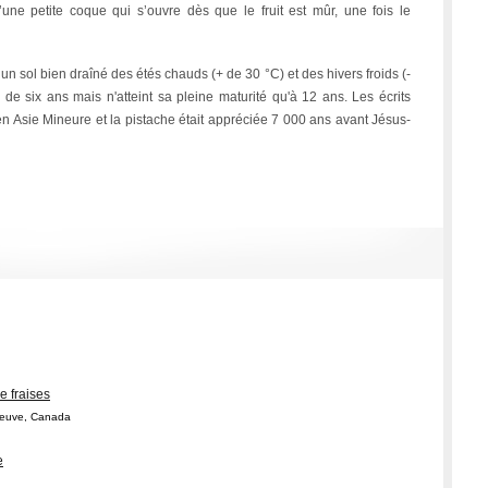
ne petite coque qui s’ouvre dès que le fruit est mûr, une fois le
 un sol bien draîné des étés chauds (+ de 30 °C) et des hivers froids (-
de six ans mais n'atteint sa pleine maturité qu'à 12 ans. Les écrits
 en Asie Mineure et la pistache était appréciée 7 000 ans avant Jésus-
de fraises
Neuve, Canada
e