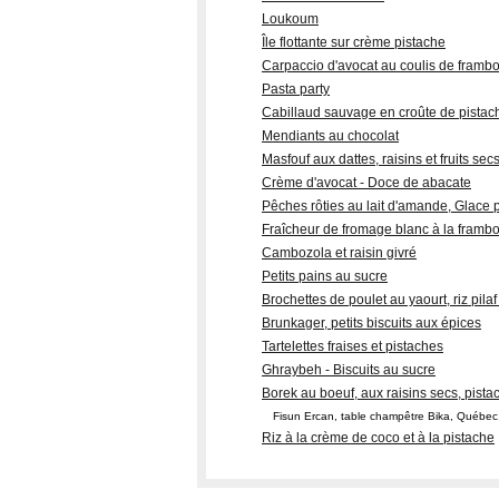
Loukoum
Île flottante sur crème pistache
Carpaccio d'avocat au coulis de framb
Pasta party
Cabillaud sauvage en croûte de pistac
Mendiants au chocolat
Masfouf aux dattes, raisins et fruits sec
Crème d'avocat - Doce de abacate
Pêches rôties au lait d'amande, Glace 
Fraîcheur de fromage blanc à la framb
Cambozola et raisin givré
Petits pains au sucre
Brochettes de poulet au yaourt, riz pil
Brunkager, petits biscuits aux épices
Tartelettes fraises et pistaches
Ghraybeh - Biscuits au sucre
Borek au boeuf, aux raisins secs, pista
Fisun Ercan, table champêtre Bika, Québe
Riz à la crème de coco et à la pistache