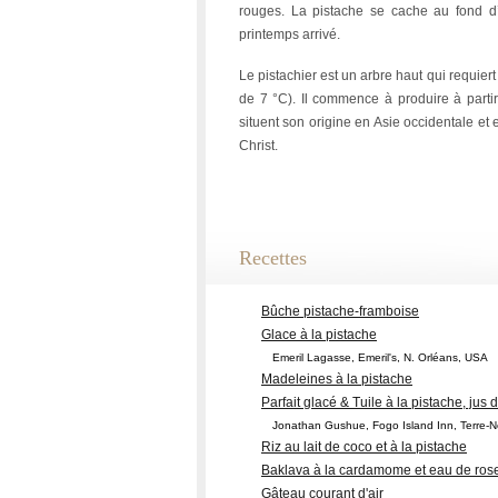
rouges. La pistache se cache au fond d’u
printemps arrivé.
Le pistachier est un arbre haut qui requiert
de 7 °C). Il commence à produire à partir 
situent son origine en Asie occidentale et
Christ.
Recettes
Bûche pistache-framboise
Glace à la pistache
Emeril Lagasse, Emeril's, N. Orléans, USA
Madeleines à la pistache
Parfait glacé & Tuile à la pistache, jus 
Jonathan Gushue, Fogo Island Inn, Terre-
Riz au lait de coco et à la pistache
Baklava à la cardamome et eau de ros
Gâteau courant d'air