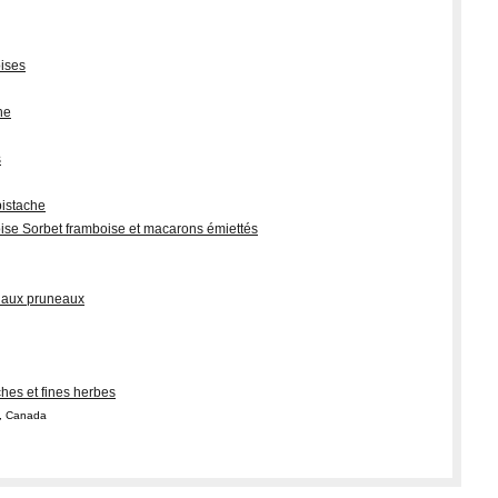
oises
he
s
pistache
oise Sorbet framboise et macarons émiettés
af aux pruneaux
ches et fines herbes
c, Canada