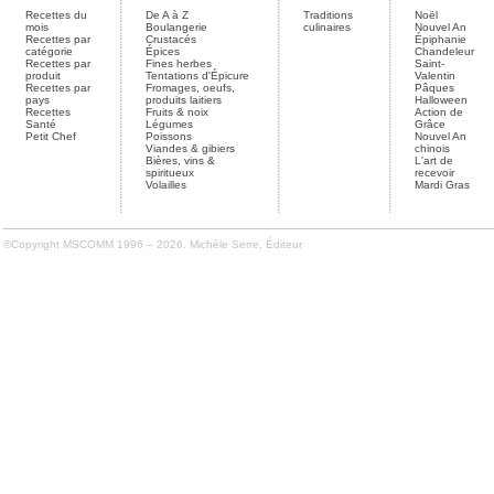
Recettes du
De A à Z
Traditions
Noël
mois
Boulangerie
culinaires
Nouvel An
Recettes par
Crustacés
Épiphanie
catégorie
Épices
Chandeleur
Recettes par
Fines herbes
Saint-
produit
Tentations d'Épicure
Valentin
Recettes par
Fromages, oeufs,
Pâques
pays
produits laitiers
Halloween
Recettes
Fruits & noix
Action de
Santé
Légumes
Grâce
Petit Chef
Poissons
Nouvel An
Viandes & gibiers
chinois
Bières, vins &
L'art de
spiritueux
recevoir
Volailles
Mardi Gras
©Copyright MSCOMM 1996 – 2026. Michèle Serre, Éditeur