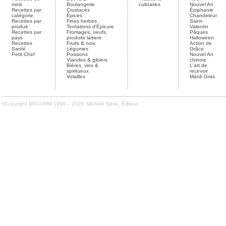
mois
Boulangerie
culinaires
Nouvel An
Recettes par
Crustacés
Épiphanie
catégorie
Épices
Chandeleur
Recettes par
Fines herbes
Saint-
produit
Tentations d'Épicure
Valentin
Recettes par
Fromages, oeufs,
Pâques
pays
produits laitiers
Halloween
Recettes
Fruits & noix
Action de
Santé
Légumes
Grâce
Petit Chef
Poissons
Nouvel An
Viandes & gibiers
chinois
Bières, vins &
L'art de
spiritueux
recevoir
Volailles
Mardi Gras
©Copyright MSCOMM 1996 – 2026. Michèle Serre, Éditeur