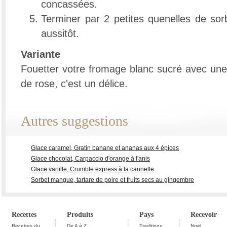
concassées.
Terminer par 2 petites quenelles de sor
aussitôt.
Variante
Fouetter votre fromage blanc sucré avec une 
de rose, c'est un délice.
Autres suggestions
Glace caramel, Gratin banane et ananas aux 4 épices
Glace chocolat, Carpaccio d'orange à l'anis
Glace vanille, Crumble express à la cannelle
Sorbet mangue, tartare de poire et fruits secs au gingembre
Recettes
Produits
Pays
Recevoir
Recettes du
De A à Z
Traditions
Noël