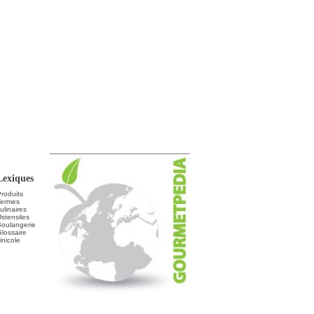
Lexiques
roduits
Termes
ulinaires
stensiles
Boulangerie
lossaire
inicole