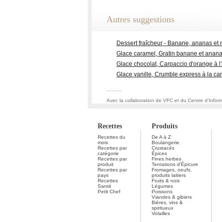
Autres suggestions
Dessert fraîcheur - Banane, ananas et
Glace caramel, Gratin banane et anana
Glace chocolat, Carpaccio d'orange à l
Glace vanille, Crumble express à la ca
..........
Avec la collaboration de VFC et du Centre d'Infor
Recettes
Produits
Recettes du
De A à Z
mois
Boulangerie
Recettes par
Crustacés
catégorie
Épices
Recettes par
Fines herbes
produit
Tentations d'Épicure
Recettes par
Fromages, oeufs,
pays
produits laitiers
Recettes
Fruits & noix
Santé
Légumes
Petit Chef
Poissons
Viandes & gibiers
Bières, vins &
spiritueux
Volailles