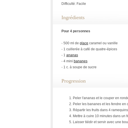
Difficulté: Facile
Ingrédients
Pour 4 personnes
- 500 ml de
glace
caramel ou vanille
- 1 cuillerée à café de quatre-épices
- 1
ananas
- 4 mini
bananes
- 1 c. à soupe de sucre
Progression
Peler l'ananas et le couper en rond
Peler les bananes et les fendre en
Répartir les fruits dans 4 ramequin
Mettre à cuire 10 minutes dans un fo
Laisser tiédir et servir avec une bo