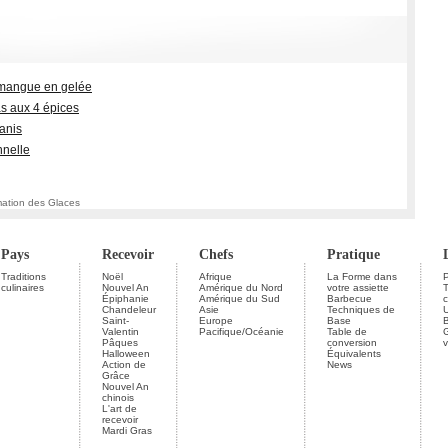
 mangue en gelée
s aux 4 épices
'anis
nnelle
mation des Glaces
Pays
Recevoir
Chefs
Pratique
Traditions
Noël
Afrique
La Forme dans
P
culinaires
Nouvel An
Amérique du Nord
votre assiette
Épiphanie
Amérique du Sud
Barbecue
c
Chandeleur
Asie
Techniques de
U
Saint-
Europe
Base
Valentin
Pacifique/Océanie
Table de
G
Pâques
conversion
v
Halloween
Équivalents
Action de
News
Grâce
Nouvel An
chinois
L'art de
recevoir
Mardi Gras