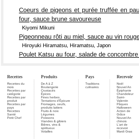
Coeurs de pigeons et purée truffée en pau
four, sauce brune savoureuse
Kiyomi Mikuni
Pigeonneau rôti au miel, sauce au vin rouge
Hiroyuki Hiramatsu, Hiramatsu, Japon
Poulet Katsu au four, salade de concombre
Recettes
Produits
Pays
Recevoir
Recettes du
De A à Z
Traditions
Noël
mois
Boulangerie
culinaires
Nouvel An
Recettes par
Crustacés
Épiphanie
catégorie
Épices
Chandeleur
Recettes par
Fines herbes
Saint-
produit
Tentations d'Épicure
Valentin
Recettes par
Fromages, oeufs,
Pâques
pays
produits laitiers
Halloween
Recettes
Fruits & noix
Action de
Santé
Légumes
Grâce
Petit Chef
Poissons
Nouvel An
Viandes & gibiers
chinois
Bières, vins &
L'art de
spiritueux
recevoir
Volailles
Mardi Gras