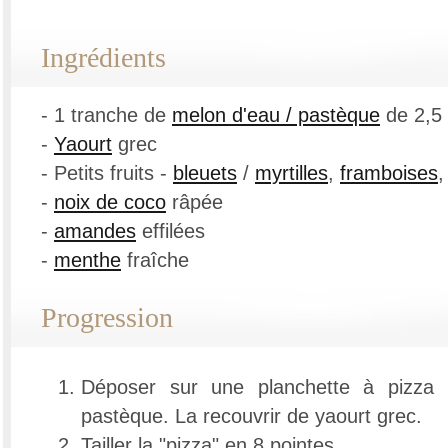
Ingrédients
- 1 tranche de
melon d'eau / pastèque
de 2,5 
-
Yaourt
grec
- Petits fruits -
bleuets
/
myrtilles
,
framboises
-
noix de coco
râpée
-
amandes
effilées
-
menthe
fraîche
Progression
Déposer sur une planchette à pizza 
pastèque. La recouvrir de yaourt grec.
Tailler la "pizza" en 8 pointes.