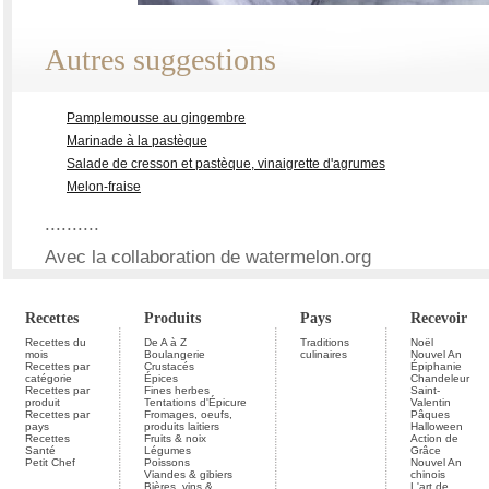
Autres suggestions
Pamplemousse au gingembre
Marinade à la pastèque
Salade de cresson et pastèque, vinaigrette d'agrumes
Melon-fraise
..........
Avec la collaboration de watermelon.org
Recettes
Produits
Pays
Recevoir
Recettes du
De A à Z
Traditions
Noël
mois
Boulangerie
culinaires
Nouvel An
Recettes par
Crustacés
Épiphanie
catégorie
Épices
Chandeleur
Recettes par
Fines herbes
Saint-
produit
Tentations d'Épicure
Valentin
Recettes par
Fromages, oeufs,
Pâques
pays
produits laitiers
Halloween
Recettes
Fruits & noix
Action de
Santé
Légumes
Grâce
Petit Chef
Poissons
Nouvel An
Viandes & gibiers
chinois
Bières, vins &
L'art de