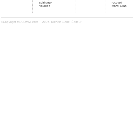
spiritueux
recevoir
Volailles
Mardi Gras
©Copyright MSCOMM 1996 – 2026. Michèle Serre, Éditeur