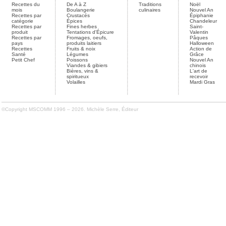
Recettes du
De A à Z
Traditions
Noël
mois
Boulangerie
culinaires
Nouvel An
Recettes par
Crustacés
Épiphanie
catégorie
Épices
Chandeleur
Recettes par
Fines herbes
Saint-
produit
Tentations d'Épicure
Valentin
Recettes par
Fromages, oeufs,
Pâques
pays
produits laitiers
Halloween
Recettes
Fruits & noix
Action de
Santé
Légumes
Grâce
Petit Chef
Poissons
Nouvel An
Viandes & gibiers
chinois
Bières, vins &
L'art de
spiritueux
recevoir
Volailles
Mardi Gras
©Copyright MSCOMM 1996 – 2026. Michèle Serre, Éditeur