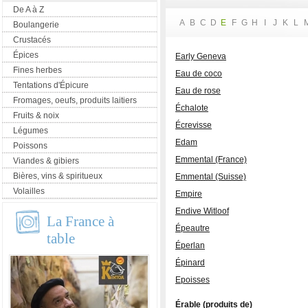
De A à Z
A
B
C
D
E
F
G
H
I
J
K
L
Boulangerie
Crustacés
Épices
Early Geneva
Fines herbes
Eau de coco
Tentations d'Épicure
Eau de rose
Fromages, oeufs, produits laitiers
Échalote
Fruits & noix
Écrevisse
Légumes
Edam
Poissons
Emmental (France)
Viandes & gibiers
Bières, vins & spiritueux
Emmental (Suisse)
Volailles
Empire
Endive Witloof
La France à
Épeautre
table
Éperlan
Épinard
Epoisses
Érable (produits de)