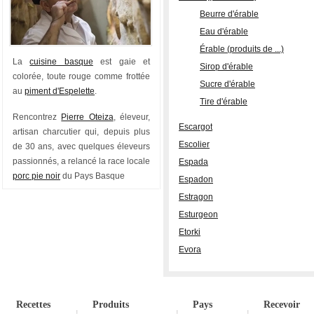
Beurre d'érable
Eau d'érable
Érable (produits de ...)
La
cuisine basque
est gaie et
Sirop d'érable
colorée, toute rouge comme frottée
Sucre d'érable
au
piment d'Espelette
.
Tire d'érable
Rencontrez
Pierre Oteiza
, éleveur,
Escargot
artisan charcutier qui, depuis plus
Escolier
de 30 ans, avec quelques éleveurs
passionnés, a relancé la race locale
Espada
porc pie noir
du Pays Basque
Espadon
Estragon
Esturgeon
Etorki
Evora
Recettes
Produits
Pays
Recevoir