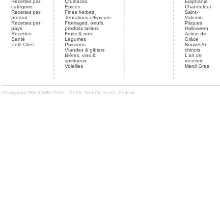
Recettes par
Crustacés
Épiphanie
catégorie
Épices
Chandeleur
Recettes par
Fines herbes
Saint-
produit
Tentations d'Épicure
Valentin
Recettes par
Fromages, oeufs,
Pâques
pays
produits laitiers
Halloween
Recettes
Fruits & noix
Action de
Santé
Légumes
Grâce
Petit Chef
Poissons
Nouvel An
Viandes & gibiers
chinois
Bières, vins &
L'art de
spiritueux
recevoir
Volailles
Mardi Gras
©Copyright MSCOMM 1996 – 2026. Michèle Serre, Éditeur