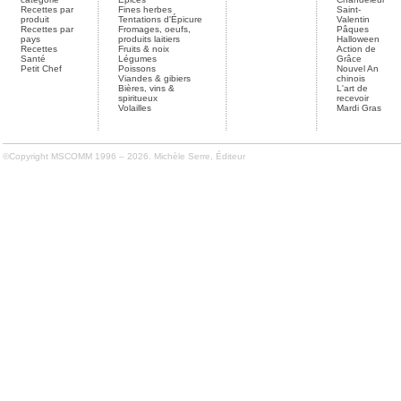
Recettes par
Fines herbes
Saint-
produit
Tentations d'Épicure
Valentin
Recettes par
Fromages, oeufs,
Pâques
pays
produits laitiers
Halloween
Recettes
Fruits & noix
Action de
Santé
Légumes
Grâce
Petit Chef
Poissons
Nouvel An
Viandes & gibiers
chinois
Bières, vins &
L'art de
spiritueux
recevoir
Volailles
Mardi Gras
©Copyright MSCOMM 1996 – 2026. Michèle Serre, Éditeur