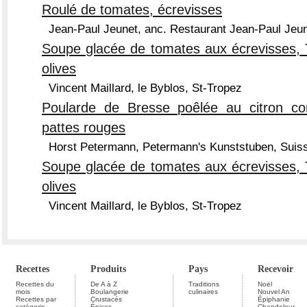
Roulé de tomates, écrevisses
Jean-Paul Jeunet, anc. Restaurant Jean-Paul Jeun
Soupe glacée de tomates aux écrevisses, Ta
olives
Vincent Maillard, le Byblos, St-Tropez
Poularde de Bresse poêlée au citron con
pattes rouges
Horst Petermann, Petermann's Kunststuben, Suis
Soupe glacée de tomates aux écrevisses, Ta
olives
Vincent Maillard, le Byblos, St-Tropez
Recettes
Produits
Pays
Recevoir
Recettes du
De A à Z
Traditions
Noël
mois
Boulangerie
culinaires
Nouvel An
Recettes par
Crustacés
Épiphanie
catégorie
Épices
Chandeleur