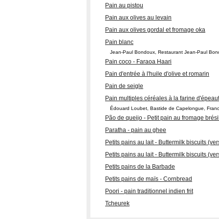
Pain au pistou
Pain aux olives au levain
Pain aux olives gordal et fromage oka
Pain blanc
Jean-Paul Bondoux, Restaurant Jean-Paul Bon
Pain coco - Faraoa Haari
Pain d'entrée à l'huile d'olive et romarin
Pain de seigle
Pain multiples céréales à la farine d'épeau
Édouard Loubet, Bastide de Capelongue, Fran
Pão de queijo - Petit pain au fromage brési
Paratha - pain au ghee
Petits pains au lait - Buttermilk biscuits (v
Petits pains au lait - Buttermilk biscuits (v
Petits pains de la Barbade
Petits pains de maïs - Cornbread
Poori - pain traditionnel indien frit
Tcheurek