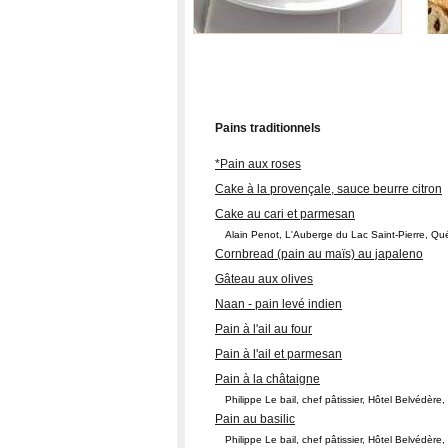
Pains traditionnels
*Pain aux roses
Cake à la provençale, sauce beurre citron
Cake au cari et parmesan
Alain Penot, L'Auberge du Lac Saint-Pierre, Q
Cornbread (pain au maïs) au japaleno
Gâteau aux olives
Naan - pain levé indien
Pain à l'ail au four
Pain à l'ail et parmesan
Pain à la châtaigne
Philippe Le bail, chef pâtissier, Hôtel Belvédère
Pain au basilic
Philippe Le bail, chef pâtissier, Hôtel Belvédère