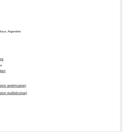
doux, Argentine
tre
ce
lien
ersion américaine)
ersion québécoise)