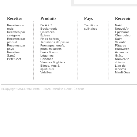
Recettes
Produits
Pays
Recevoir
Recettes du
De A à Z
Traditions
Noël
mois
Boulangerie
culinaires
Nouvel An
Recettes par
Crustacés
Épiphanie
catégorie
Épices
Chandeleur
Recettes par
Fines herbes
Saint-
produit
Tentations d'Épicure
Valentin
Recettes par
Fromages, oeufs,
Pâques
pays
produits laitiers
Halloween
Recettes
Fruits & noix
Action de
Santé
Légumes
Grâce
Petit Chef
Poissons
Nouvel An
Viandes & gibiers
chinois
Bières, vins &
L'art de
spiritueux
recevoir
Volailles
Mardi Gras
©Copyright MSCOMM 1996 – 2026. Michèle Serre, Éditeur