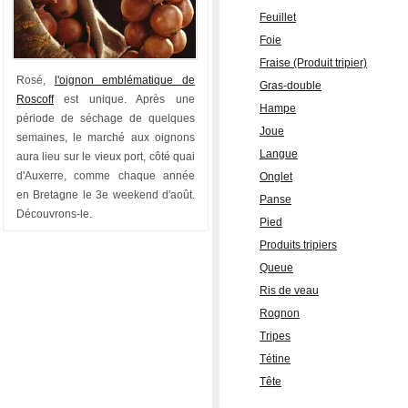
Feuillet
Foie
Fraise (Produit tripier)
Rosé,
l'oignon emblématique de
Gras-double
Roscoff
est unique. Après une
Hampe
période de séchage de quelques
Joue
semaines, le marché aux oignons
Langue
aura lieu sur le vieux port, côté quai
d'Auxerre, comme chaque année
Onglet
en Bretagne le 3e weekend d'août.
Panse
Découvrons-le.
Pied
Produits tripiers
Queue
Ris de veau
Rognon
Tripes
Tétine
Tête