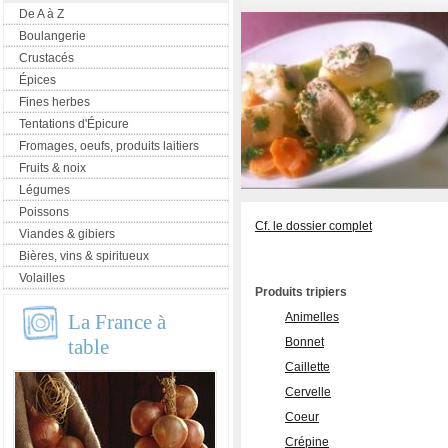
De A à Z
Boulangerie
Crustacés
Épices
Fines herbes
Tentations d'Épicure
Fromages, oeufs, produits laitiers
Fruits & noix
Légumes
Poissons
Cf. le dossier complet
Viandes & gibiers
Bières, vins & spiritueux
Volailles
Produits tripiers
La France à
Animelles
table
Bonnet
Caillette
Cervelle
Coeur
Crépine