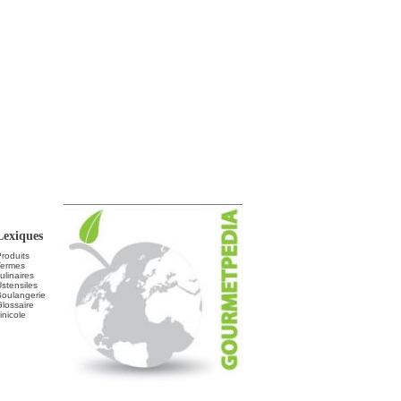
Lexiques
roduits
Termes
ulinaires
stensiles
Boulangerie
lossaire
inicole