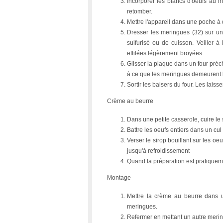
Incorporer les blancs d'oeufs au 
retomber.
Mettre l'appareil dans une poche à 
Dresser les meringues (32) sur un
sulfurisé ou de cuisson. Veiller 
effilées légèrement broyées.
Glisser la plaque dans un four préc
à ce que les meringues demeurent b
Sortir les baisers du four. Les laisse
Crème au beurre
Dans une petite casserole, cuire le
Battre les oeufs entiers dans un cul
Verser le sirop bouillant sur les oe
jusqu'à refroidissement
Quand la préparation est pratiquemen
Montage
Mettre la crème au beurre dans u
meringues.
Refermer en mettant un autre merin