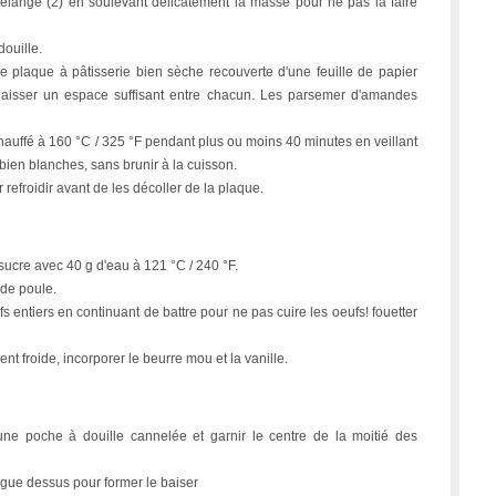
mélange (2) en soulevant délicatement la masse pour ne pas la faire
douille.
e plaque à pâtisserie bien sèche recouverte d'une feuille de papier
à laisser un espace suffisant entre chacun. Les parsemer d'amandes
hauffé à 160 °C / 325 °F pendant plus ou moins 40 minutes en veillant
ien blanches, sans brunir à la cuisson.
r refroidir avant de les décoller de la plaque.
 sucre avec 40 g d'eau à 121 °C / 240 °F.
 de poule.
ufs entiers en continuant de battre pour ne pas cuire les oeufs! fouetter
t froide, incorporer le beurre mou et la vanille.
ne poche à douille cannelée et garnir le centre de la moitié des
gue dessus pour former le baiser