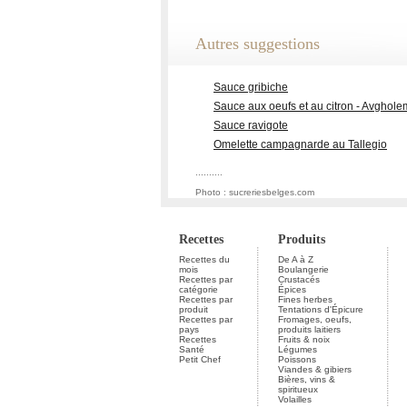
Autres suggestions
Sauce gribiche
Sauce aux oeufs et au citron - Avghol
Sauce ravigote
Omelette campagnarde au Tallegio
..........
Photo : sucreriesbelges.com
Recettes
Produits
Recettes du
De A à Z
mois
Boulangerie
Recettes par
Crustacés
catégorie
Épices
Recettes par
Fines herbes
produit
Tentations d'Épicure
Recettes par
Fromages, oeufs,
pays
produits laitiers
Recettes
Fruits & noix
Santé
Légumes
Petit Chef
Poissons
Viandes & gibiers
Bières, vins &
spiritueux
Volailles