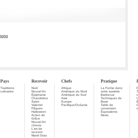
emono
Pays
Recevoir
Chefs
Pratique
Traditions
Noël
Afrique
La Forme dans
P
culinaires
Nouvel An
Amérique du Nord
votre assiette
Épiphanie
Amérique du Sud
Barbecue
c
Chandeleur
Asie
Techniques de
U
Saint-
Europe
Base
Valentin
Pacifique/Océanie
Table de
G
Pâques
conversion
v
Halloween
Équivalents
Action de
News
Grâce
Nouvel An
chinois
L'art de
recevoir
Mardi Gras