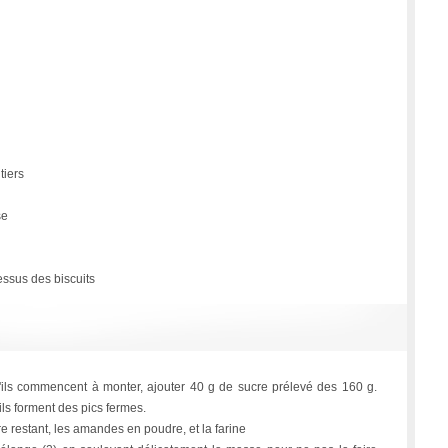
tiers
se
essus des biscuits
u'ils commencent à monter, ajouter 40 g de sucre prélevé des 160 g.
ils forment des pics fermes.
e restant, les amandes en poudre, et la farine