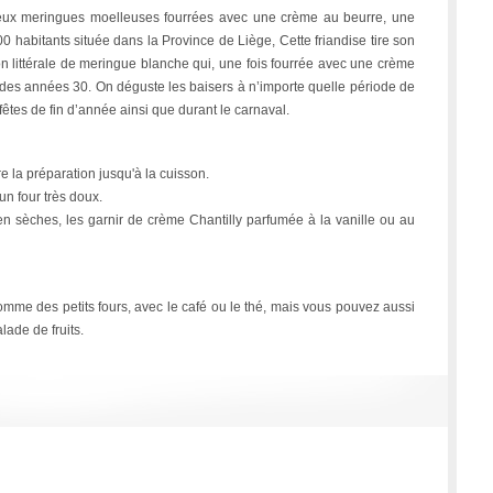
deux meringues moelleuses fourrées avec une crème au beurre, une
00 habitants située dans la Province de Liège, Cette friandise tire son
n littérale de meringue blanche qui, une fois fourrée avec une crème
 des années 30. On déguste les baisers à n’importe quelle période de
fêtes de fin d’année ainsi que durant le carnaval.
e la préparation jusqu'à la cuisson.
n four très doux.
en sèches, les garnir de crème Chantilly parfumée à la vanille ou au
omme des petits fours, avec le café ou le thé, mais vous pouvez aussi
ade de fruits.