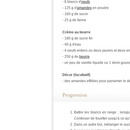
- 6 blancs d'
oeufs
- 125 g d'
amandes
en poudre
- 160 g de sucre
- 25 g de farine
Crème au beurre
- 180 g de sucre fin
- 40 g d'eau
- 4 oeufs entiers ou deux jaunes et deux en
- 250 g de
beurre
- un peu de vanille liquide ou 1 demi gous
Décor (facultatif)
- des amandes effilées pour parsemer le d
Progression
Battre les blancs en neige ; lorsq
Continuer de fouetter jusqu'à ce qu'
Dans un autre bol, mélanger le sucr