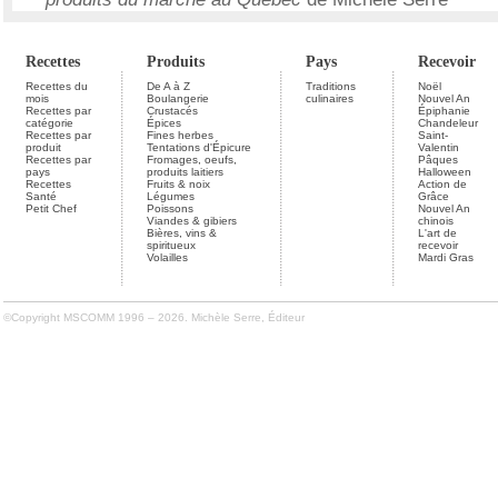
Recettes
Produits
Pays
Recevoir
Recettes du
De A à Z
Traditions
Noël
mois
Boulangerie
culinaires
Nouvel An
Recettes par
Crustacés
Épiphanie
catégorie
Épices
Chandeleur
Recettes par
Fines herbes
Saint-
produit
Tentations d'Épicure
Valentin
Recettes par
Fromages, oeufs,
Pâques
pays
produits laitiers
Halloween
Recettes
Fruits & noix
Action de
Santé
Légumes
Grâce
Petit Chef
Poissons
Nouvel An
Viandes & gibiers
chinois
Bières, vins &
L'art de
spiritueux
recevoir
Volailles
Mardi Gras
©Copyright MSCOMM 1996 – 2026. Michèle Serre, Éditeur