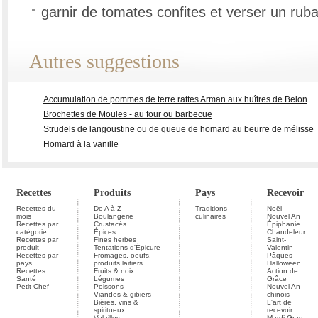
garnir de tomates confites et verser un ruba
Autres suggestions
Accumulation de pommes de terre rattes Arman aux huîtres de Belon
Brochettes de Moules - au four ou barbecue
Strudels de langoustine ou de queue de homard au beurre de mélisse
Homard à la vanille
Recettes
Produits
Pays
Recevoir
Recettes du
De A à Z
Traditions
Noël
mois
Boulangerie
culinaires
Nouvel An
Recettes par
Crustacés
Épiphanie
catégorie
Épices
Chandeleur
Recettes par
Fines herbes
Saint-
produit
Tentations d'Épicure
Valentin
Recettes par
Fromages, oeufs,
Pâques
pays
produits laitiers
Halloween
Recettes
Fruits & noix
Action de
Santé
Légumes
Grâce
Petit Chef
Poissons
Nouvel An
Viandes & gibiers
chinois
Bières, vins &
L'art de
spiritueux
recevoir
Volailles
Mardi Gras