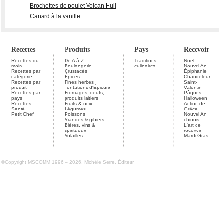
Brochettes de poulet Volcan Huli
Canard à la vanille
Recettes
Produits
Pays
Recevoir
Recettes du
De A à Z
Traditions
Noël
mois
Boulangerie
culinaires
Nouvel An
Recettes par
Crustacés
Épiphanie
catégorie
Épices
Chandeleur
Recettes par
Fines herbes
Saint-
produit
Tentations d'Épicure
Valentin
Recettes par
Fromages, oeufs,
Pâques
pays
produits laitiers
Halloween
Recettes
Fruits & noix
Action de
Santé
Légumes
Grâce
Petit Chef
Poissons
Nouvel An
Viandes & gibiers
chinois
Bières, vins &
L'art de
spiritueux
recevoir
Volailles
Mardi Gras
©Copyright MSCOMM 1996 – 2026. Michèle Serre, Éditeur