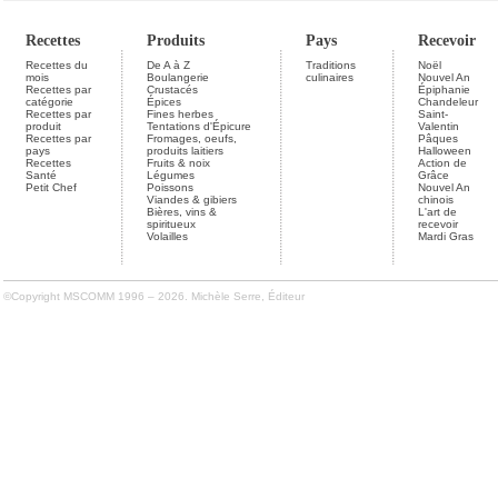
Recettes
Produits
Pays
Recevoir
Recettes du
De A à Z
Traditions
Noël
mois
Boulangerie
culinaires
Nouvel An
Recettes par
Crustacés
Épiphanie
catégorie
Épices
Chandeleur
Recettes par
Fines herbes
Saint-
produit
Tentations d'Épicure
Valentin
Recettes par
Fromages, oeufs,
Pâques
pays
produits laitiers
Halloween
Recettes
Fruits & noix
Action de
Santé
Légumes
Grâce
Petit Chef
Poissons
Nouvel An
Viandes & gibiers
chinois
Bières, vins &
L'art de
spiritueux
recevoir
Volailles
Mardi Gras
©Copyright MSCOMM 1996 – 2026. Michèle Serre, Éditeur