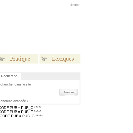
English
s
Recherche
Pratique
Lexiques
chercher dans le site
Trouver
cherche avancée >
 CODE PUB = PUB_C *****
 CODE PUB = PUB_E *****
* CODE PUB = PUB_G *****