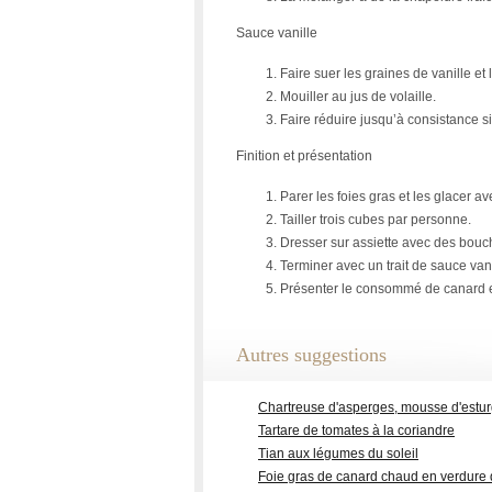
Sauce vanille
Faire suer les graines de vanille e
Mouiller au jus de volaille.
Faire réduire jusqu’à consistance s
Finition et présentation
Parer les foies gras et les glacer a
Tailler trois cubes par personne.
Dresser sur assiette avec des bouc
Terminer avec un trait de sauce vani
Présenter le consommé de canard en
Autres suggestions
Chartreuse d'asperges, mousse d'estur
Tartare de tomates à la coriandre
Tian aux légumes du soleil
Foie gras de canard chaud en verdure 