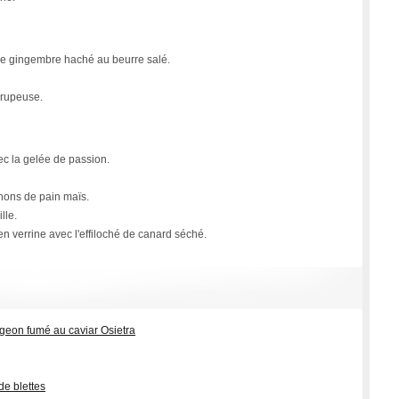
t le gingembre haché au beurre salé.
irupeuse.
vec la gelée de passion.
hons de pain maïs.
lle.
 verrine avec l'effiloché de canard séché.
geon fumé au caviar Osietra
de blettes