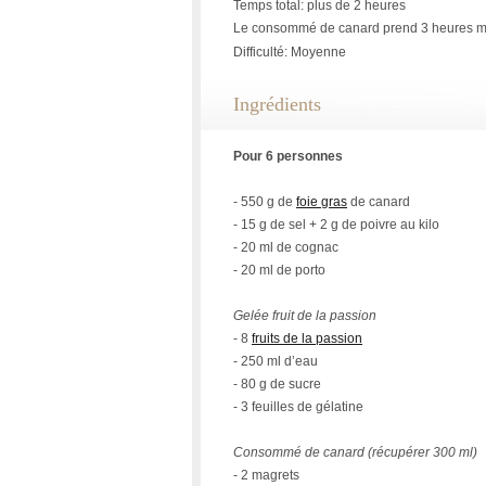
Temps total: plus de 2 heures
Le consommé de canard prend 3 heures mais
Difficulté: Moyenne
Ingrédients
Pour 6 personnes
- 550 g de
foie gras
de canard
- 15 g de sel + 2 g de poivre au kilo
- 20 ml de cognac
- 20 ml de porto
Gelée fruit de la passion
- 8
fruits de la passion
- 250 ml d’eau
- 80 g de sucre
- 3 feuilles de gélatine
Consommé de canard (récupérer 300 ml)
- 2 magrets