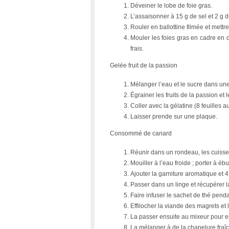
Déveiner le lobe de foie gras.
L’assaisonner à 15 g de sel et 2 g d
Rouler en ballottine filmée et mettr
Mouler les foies gras en cadre en 
frais.
Gelée fruit de la passion
Mélanger l’eau et le sucre dans une 
Égrainer les fruits de la passion et 
Coller avec la gélatine (8 feuilles au 
Laisser prende sur une plaque.
Consommé de canard
Réunir dans un rondeau, les cuisse
Mouiller à l’eau froide ; porter à ébu
Ajouter la garniture aromatique et 
Passer dans un linge et récupérer l
Faire infuser le sachet de thé pend
Effilocher la viande des magrets et 
La passer ensuite au mixeur pour e
La mélanger à de la chapelure fraî