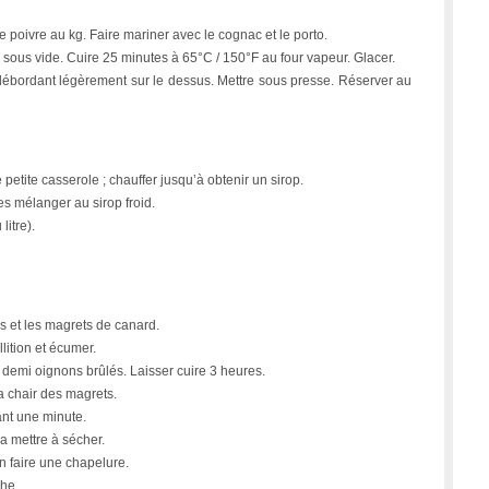
e poivre au kg. Faire mariner avec le cognac et le porto.
e sous vide. Cuire 25 minutes à 65°C / 150°F au four vapeur. Glacer.
débordant légèrement sur le dessus. Mettre sous presse. Réserver au
petite casserole ; chauffer jusqu’à obtenir un sirop.
les mélanger au sirop froid.
litre).
s et les magrets de canard.
llition et écumer.
4 demi oignons brûlés. Laisser cuire 3 heures.
a chair des magrets.
ant une minute.
la mettre à sécher.
n faire une chapelure.
che.