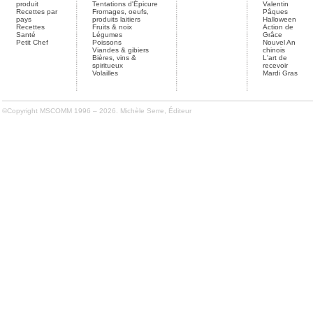
produit
Tentations d'Épicure
Valentin
Recettes par
Fromages, oeufs,
Pâques
pays
produits laitiers
Halloween
Recettes
Fruits & noix
Action de
Santé
Légumes
Grâce
Petit Chef
Poissons
Nouvel An
Viandes & gibiers
chinois
Bières, vins &
L'art de
spiritueux
recevoir
Volailles
Mardi Gras
©Copyright MSCOMM 1996 – 2026. Michèle Serre, Éditeur