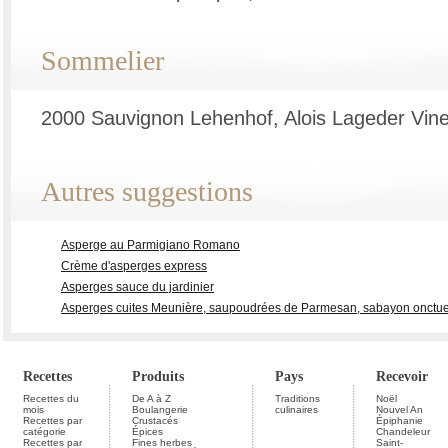
Sommelier
2000 Sauvignon Lehenhof, Alois Lageder Vine
Autres suggestions
Asperge au Parmigiano Romano
Crème d'asperges express
Asperges sauce du jardinier
Asperges cuites Meunière, saupoudrées de Parmesan, sabayon onctueux
Recettes
Produits
Pays
Recevoir
Recettes du
De A à Z
Traditions
Noël
mois
Boulangerie
culinaires
Nouvel An
Recettes par
Crustacés
Épiphanie
catégorie
Épices
Chandeleur
Recettes par
Fines herbes
Saint-