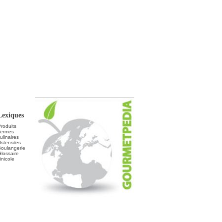
Lexiques
roduits
Termes
ulinaires
stensiles
Boulangerie
lossaire
inicole