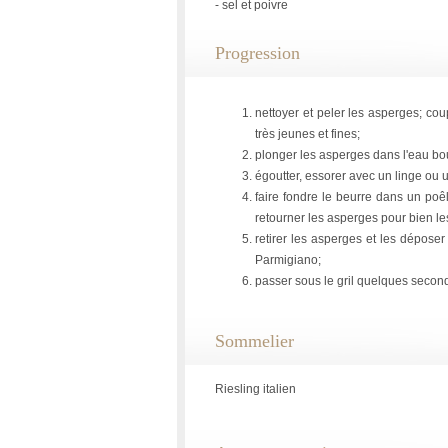
- sel et poivre
Progression
nettoyer et peler les asperges; cou
très jeunes et fines;
plonger les asperges dans l'eau boui
égoutter, essorer avec un linge ou u
faire fondre le beurre dans un po
retourner les asperges pour bien le
retirer les asperges et les déposer 
Parmigiano;
passer sous le gril quelques second
Sommelier
Riesling italien