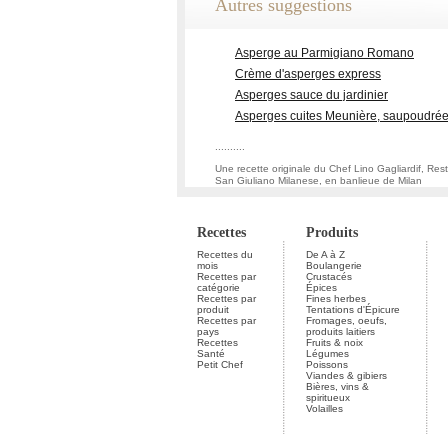
Autres suggestions
Asperge au Parmigiano Romano
Crème d'asperges express
Asperges sauce du jardinier
Asperges cuites Meunière, saupoudrées
..........
Une recette originale du Chef Lino Gagliardif, Re
San Giuliano Milanese, en banlieue de Milan
Recettes
Produits
Recettes du
De A à Z
mois
Boulangerie
Recettes par
Crustacés
catégorie
Épices
Recettes par
Fines herbes
produit
Tentations d'Épicure
Recettes par
Fromages, oeufs,
pays
produits laitiers
Recettes
Fruits & noix
Santé
Légumes
Petit Chef
Poissons
Viandes & gibiers
Bières, vins &
spiritueux
Volailles