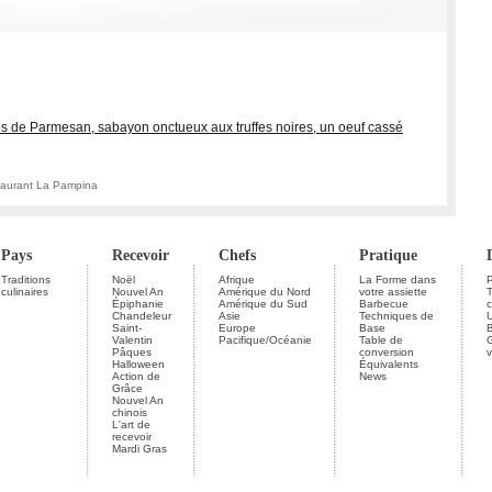
 de Parmesan, sabayon onctueux aux truffes noires, un oeuf cassé
staurant La Pampina
Pays
Recevoir
Chefs
Pratique
Traditions
Noël
Afrique
La Forme dans
P
culinaires
Nouvel An
Amérique du Nord
votre assiette
Épiphanie
Amérique du Sud
Barbecue
c
Chandeleur
Asie
Techniques de
U
Saint-
Europe
Base
Valentin
Pacifique/Océanie
Table de
G
Pâques
conversion
v
Halloween
Équivalents
Action de
News
Grâce
Nouvel An
chinois
L'art de
recevoir
Mardi Gras