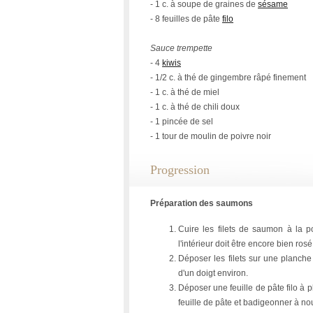
- 1 c. à soupe de graines de
sésame
- 8 feuilles de pâte
filo
Sauce trempette
- 4
kiwis
- 1/2 c. à thé de gingembre râpé finement
- 1 c. à thé de miel
- 1 c. à thé de chili doux
- 1 pincée de sel
- 1 tour de moulin de poivre noir
Progression
Préparation des saumons
Cuire les filets de saumon à la p
l'intérieur doit être encore bien ros
Déposer les filets sur une planche 
d'un doigt environ.
Déposer une feuille de pâte filo à p
feuille de pâte et badigeonner à n