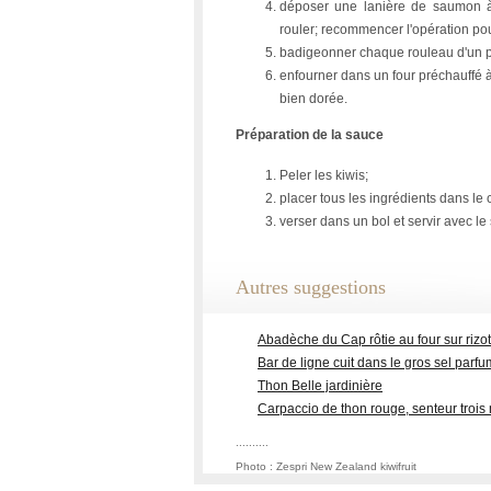
déposer une lanière de saumon à l
rouler; recommencer l'opération po
badigeonner chaque rouleau d'un p
enfourner dans un four préchauffé à
bien dorée.
Préparation de la sauce
Peler les kiwis;
placer tous les ingrédients dans le
verser dans un bol et servir avec l
Autres suggestions
Abadèche du Cap rôtie au four sur rizot
Bar de ligne cuit dans le gros sel parf
Thon Belle jardinière
Carpaccio de thon rouge, senteur trois
..........
Photo : Zespri New Zealand kiwifruit