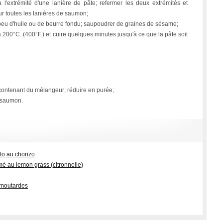
'extrémité d'une lanière de pâte; refermer les deux extrémités et
ur toutes les lanières de saumon;
eu d'huile ou de beurre fondu; saupoudrer de graines de sésame;
 200°C. (400°F.) et cuire quelques minutes jusqu'à ce que la pâte soit
 contenant du mélangeur; réduire en purée;
e saumon.
to au chorizo
umé au lemon grass (citronnelle)
 moutardes