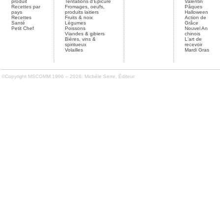
produit
Tentations d'Épicure
Valentin
Recettes par
Fromages, oeufs,
Pâques
pays
produits laitiers
Halloween
Recettes
Fruits & noix
Action de
Santé
Légumes
Grâce
Petit Chef
Poissons
Nouvel An
Viandes & gibiers
chinois
Bières, vins &
L'art de
spiritueux
recevoir
Volailles
Mardi Gras
©Copyright MSCOMM 1996 – 2026. Michèle Serre, Éditeur