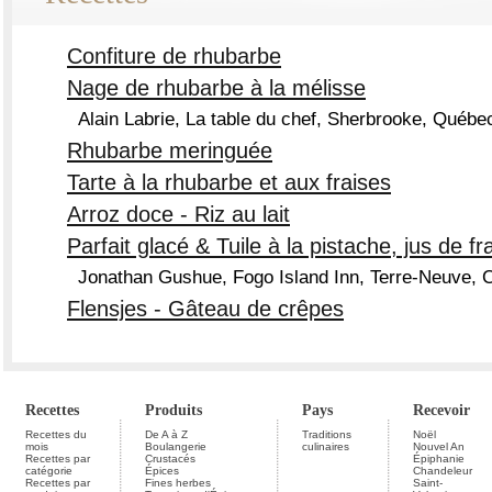
Confiture de rhubarbe
Nage de rhubarbe à la mélisse
Alain Labrie, La table du chef, Sherbrooke, Québe
Rhubarbe meringuée
Tarte à la rhubarbe et aux fraises
Arroz doce - Riz au lait
Parfait glacé & Tuile à la pistache, jus de fr
Jonathan Gushue, Fogo Island Inn, Terre-Neuve, 
Flensjes - Gâteau de crêpes
Recettes
Produits
Pays
Recevoir
Recettes du
De A à Z
Traditions
Noël
mois
Boulangerie
culinaires
Nouvel An
Recettes par
Crustacés
Épiphanie
catégorie
Épices
Chandeleur
Recettes par
Fines herbes
Saint-