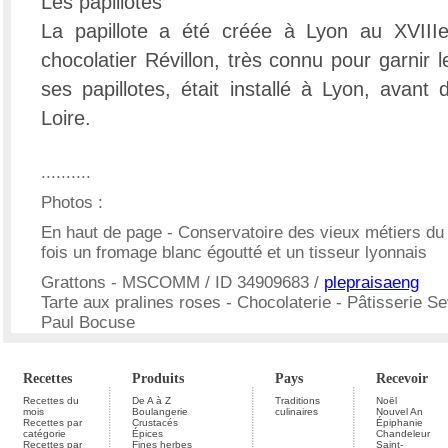
Les papillotes
La papillote a été créée à Lyon au XVIIIe s
chocolatier Révillon, très connu pour garnir 
ses papillotes, était installé à Lyon, avan
Loire.
..........
Photos :
En haut de page - Conservatoire des vieux métiers du t
fois un fromage blanc égoutté et un tisseur lyonnais
Grattons - MSCOMM / ID 34909683 /
plepraisaeng
Tarte aux pralines roses - Chocolaterie - Pâtisserie S
Paul Bocuse
Recettes
Produits
Pays
Recevoir
Recettes du
De A à Z
Traditions
Noël
mois
Boulangerie
culinaires
Nouvel An
Recettes par
Crustacés
Épiphanie
catégorie
Épices
Chandeleur
Recettes par
Fines herbes
Saint-