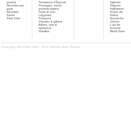
produit
Tentations d'Épicure
Valentin
Recettes par
Fromages, oeufs,
Pâques
pays
produits laitiers
Halloween
Recettes
Fruits & noix
Action de
Santé
Légumes
Grâce
Petit Chef
Poissons
Nouvel An
Viandes & gibiers
chinois
Bières, vins &
L'art de
spiritueux
recevoir
Volailles
Mardi Gras
©Copyright MSCOMM 1996 – 2026. Michèle Serre, Éditeur