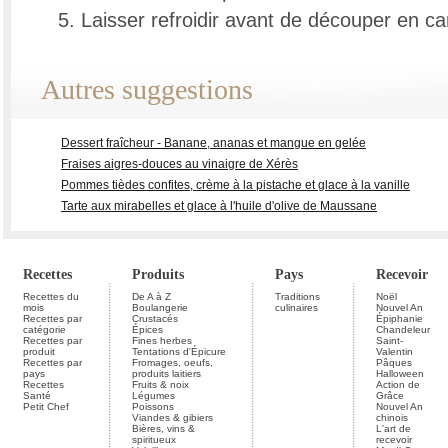
Laisser refroidir avant de découper en ca
Autres suggestions
Dessert fraîcheur - Banane, ananas et mangue en gelée
Fraises aigres-douces au vinaigre de Xérès
Pommes tièdes confites, crème à la pistache et glace à la vanille
Tarte aux mirabelles et glace à l'huile d'olive de Maussane
Recettes
Produits
Pays
Recevoir
Recettes du
De A à Z
Traditions
Noël
mois
Boulangerie
culinaires
Nouvel An
Recettes par
Crustacés
Épiphanie
catégorie
Épices
Chandeleur
Recettes par
Fines herbes
Saint-
produit
Tentations d'Épicure
Valentin
Recettes par
Fromages, oeufs,
Pâques
pays
produits laitiers
Halloween
Recettes
Fruits & noix
Action de
Santé
Légumes
Grâce
Petit Chef
Poissons
Nouvel An
Viandes & gibiers
chinois
Bières, vins &
L'art de
spiritueux
recevoir