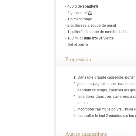
- 400 g de
spaghetti
- 4 gousses d'
Ail
- 1
piment
rouge
- 2 cuillerées à soupe de persil
- 1 cuillerée à soupe de menthe fraîche
- 100 ml d'
Huile d'olive
vierge
- Sel et poivre
Progression
Dans une grande casserole, porter 5 
jeter les spaghetti dans l'eau bouilla
pendant ce temps, éplucher les gous
faire dorer dans trois cuillerées à 
un plat;
incorporer l'ail frit, le poivre, l'huil
réchauffer le tout 2 minutes sur fe
Autres suggestions