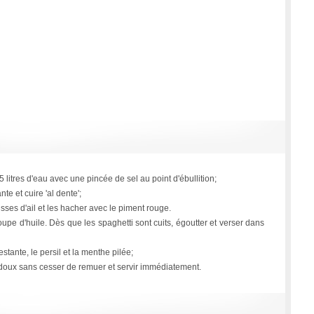
litres d'eau avec une pincée de sel au point d'ébullition;
nte et cuire 'al dente';
ses d'ail et les hacher avec le piment rouge.
soupe d'huile. Dès que les spaghetti sont cuits, égoutter et verser dans
e restante, le persil et la menthe pilée;
u doux sans cesser de remuer et servir immédiatement.