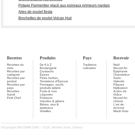
Potage Parmentier glacé aux poireaux primeurs nantais
Ailes de poulet fiesta
Brochettes de poulet Volcan Huli
Recettes
Produits
Pays
Recevoir
Recettes du
De A à Z
Traditions
Noël
mois
Boulangerie
culinaires
Nouvel An
Recettes par
Crustacés
Épiphanie
catégorie
Épices
Chandeleur
Recettes par
Fines herbes
Saint-
produit
Tentations d'Épicure
Valentin
Recettes par
Fromages, oeufs,
Pâques
pays
produits laitiers
Halloween
Recettes
Fruits & noix
Action de
Santé
Légumes
Grâce
Petit Chef
Poissons
Nouvel An
Viandes & gibiers
chinois
Bières, vins &
L'art de
spiritueux
recevoir
Volailles
Mardi Gras
©Copyright MSCOMM 1996 – 2026. Michèle Serre, Éditeur