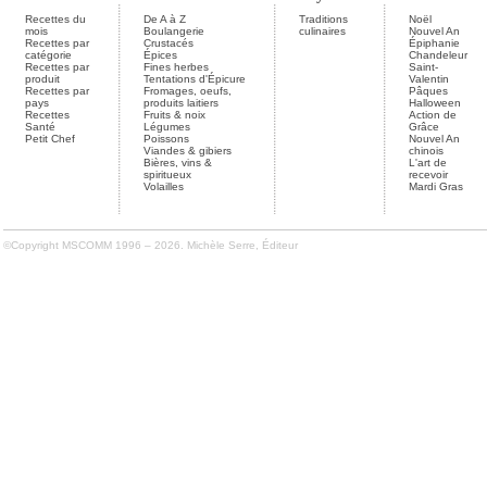
Recettes du
De A à Z
Traditions
Noël
mois
Boulangerie
culinaires
Nouvel An
Recettes par
Crustacés
Épiphanie
catégorie
Épices
Chandeleur
Recettes par
Fines herbes
Saint-
produit
Tentations d'Épicure
Valentin
Recettes par
Fromages, oeufs,
Pâques
pays
produits laitiers
Halloween
Recettes
Fruits & noix
Action de
Santé
Légumes
Grâce
Petit Chef
Poissons
Nouvel An
Viandes & gibiers
chinois
Bières, vins &
L'art de
spiritueux
recevoir
Volailles
Mardi Gras
©Copyright MSCOMM 1996 – 2026. Michèle Serre, Éditeur