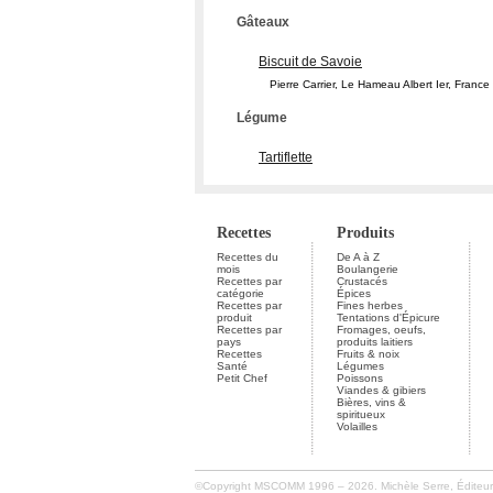
Gâteaux
Biscuit de Savoie
Pierre Carrier, Le Hameau Albert Ier, France
Légume
Tartiflette
Recettes
Produits
Recettes du
De A à Z
mois
Boulangerie
Recettes par
Crustacés
catégorie
Épices
Recettes par
Fines herbes
produit
Tentations d'Épicure
Recettes par
Fromages, oeufs,
pays
produits laitiers
Recettes
Fruits & noix
Santé
Légumes
Petit Chef
Poissons
Viandes & gibiers
Bières, vins &
spiritueux
Volailles
©Copyright MSCOMM 1996 – 2026. Michèle Serre, Éditeur