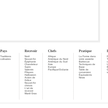
Pays
Recevoir
Chefs
Pratique
Traditions
Noël
Afrique
La Forme dans
P
culinaires
Nouvel An
Amérique du Nord
votre assiette
Épiphanie
Amérique du Sud
Barbecue
c
Chandeleur
Asie
Techniques de
U
Saint-
Europe
Base
Valentin
Pacifique/Océanie
Table de
G
Pâques
conversion
v
Halloween
Équivalents
Action de
News
Grâce
Nouvel An
chinois
L'art de
recevoir
Mardi Gras