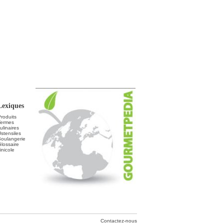
Lexiques
roduits
Termes
ulinaires
stensiles
Boulangerie
lossaire
inicole
Contactez-nous