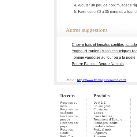
Ajouter un peu de noix muscade râpée
Faire cuire 30 à 35 minutes à four 
Autres suggestions
Chèvre frais et tomates confites, salade
Yoghourt iranien (Mast) et quelques re
Tomme vaudoise au four ou à la poêle
Beurre Blanc et Beurre Nantais
..........
Photo :
https://www.fromage-beaufort.com/
Recettes
Produits
Recettes du
De A à Z
mois
Boulangerie
Recettes par
Crustacés
catégorie
Épices
Recettes par
Fines herbes
produit
Tentations d'Épicure
Recettes par
Fromages, oeufs,
pays
produits laitiers
Recettes
Fruits & noix
Santé
Légumes
Petit Chef
Poissons