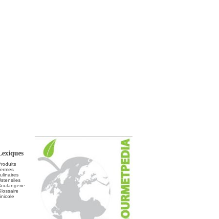
Lexiques
roduits
Termes
ulinaires
stensiles
Boulangerie
lossaire
inicole