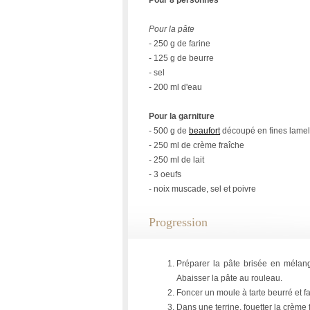
Pour 8 personnes
Pour la pâte
- 250 g de farine
- 125 g de beurre
- sel
- 200 ml d'eau
Pour la garniture
- 500 g de
beaufort
découpé en fines lamel
- 250 ml de crème fraîche
- 250 ml de lait
- 3 oeufs
- noix muscade, sel et poivre
Progression
Préparer la pâte brisée en mélange
Abaisser la pâte au rouleau.
Foncer un moule à tarte beurré et fa
Dans une terrine, fouetter la crème f