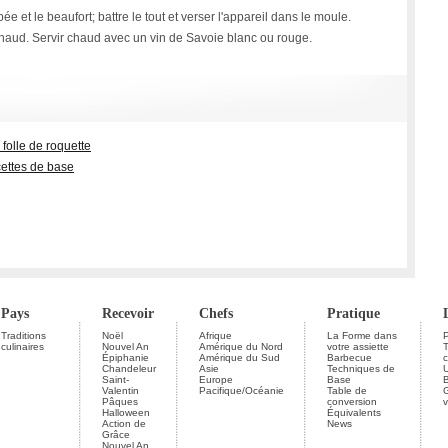
 et le beaufort; battre le tout et verser l'appareil dans le moule.
chaud. Servir chaud avec un vin de Savoie blanc ou rouge.
 folle de roquette
cettes de base
Pays
Recevoir
Chefs
Pratique
Traditions
Noël
Afrique
La Forme dans
P
culinaires
Nouvel An
Amérique du Nord
votre assiette
Épiphanie
Amérique du Sud
Barbecue
c
Chandeleur
Asie
Techniques de
U
Saint-
Europe
Base
Valentin
Pacifique/Océanie
Table de
G
Pâques
conversion
v
Halloween
Équivalents
Action de
News
Grâce
Nouvel An