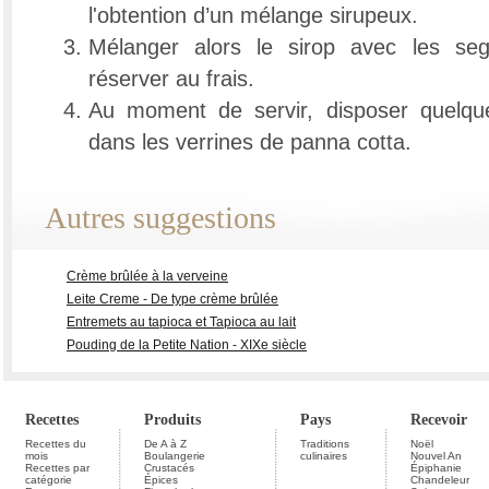
l'obtention d’un mélange sirupeux.
Mélanger alors le sirop avec les seg
réserver au frais.
Au moment de servir, disposer quelqu
dans les verrines de panna cotta.
Autres suggestions
Crème brûlée à la verveine
Leite Creme - De type crème brûlée
Entremets au tapioca et Tapioca au lait
Pouding de la Petite Nation - XIXe siècle
Recettes
Produits
Pays
Recevoir
Recettes du
De A à Z
Traditions
Noël
mois
Boulangerie
culinaires
Nouvel An
Recettes par
Crustacés
Épiphanie
catégorie
Épices
Chandeleur