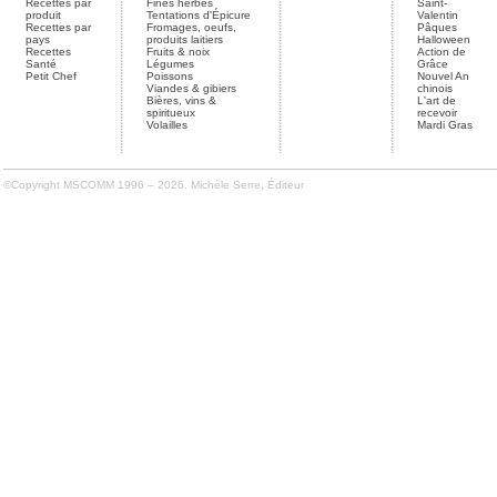
Recettes par
Fines herbes
Saint-
produit
Tentations d'Épicure
Valentin
Recettes par
Fromages, oeufs,
Pâques
pays
produits laitiers
Halloween
Recettes
Fruits & noix
Action de
Santé
Légumes
Grâce
Petit Chef
Poissons
Nouvel An
Viandes & gibiers
chinois
Bières, vins &
L'art de
spiritueux
recevoir
Volailles
Mardi Gras
©Copyright MSCOMM 1996 – 2026. Michèle Serre, Éditeur