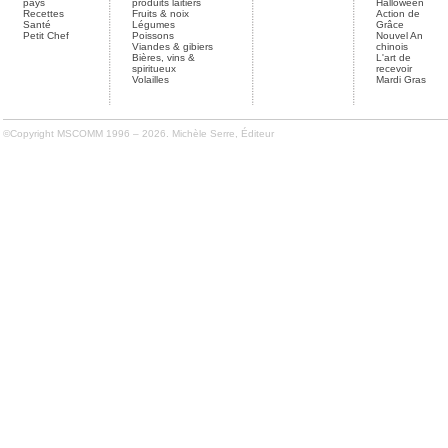
pays
produits laitiers
Halloween
Recettes
Fruits & noix
Action de
Santé
Légumes
Grâce
Petit Chef
Poissons
Nouvel An
Viandes & gibiers
chinois
Bières, vins &
L'art de
spiritueux
recevoir
Volailles
Mardi Gras
©Copyright MSCOMM 1996 – 2026. Michèle Serre, Éditeur