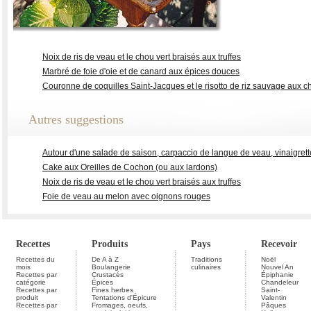
Noix de ris de veau et le chou vert braisés aux truffes
Marbré de foie d'oie et de canard aux épices douces
Couronne de coquilles Saint-Jacques et le risotto de riz sauvage aux 
Autres suggestions
Autour d'une salade de saison, carpaccio de langue de veau, vinaigrette
Cake aux Oreilles de Cochon (ou aux lardons)
Noix de ris de veau et le chou vert braisés aux truffes
Foie de veau au melon avec oignons rouges
Recettes
Produits
Pays
Recevoir
Recettes du
De A à Z
Traditions
Noël
mois
Boulangerie
culinaires
Nouvel An
Recettes par
Crustacés
Épiphanie
catégorie
Épices
Chandeleur
Recettes par
Fines herbes
Saint-
produit
Tentations d'Épicure
Valentin
Recettes par
Fromages, oeufs,
Pâques