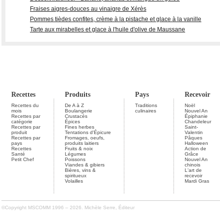
Fraises aigres-douces au vinaigre de Xérès
Pommes tièdes confites, crème à la pistache et glace à la vanille
Tarte aux mirabelles et glace à l'huile d'olive de Maussane
Recettes
Produits
Pays
Recevoir
Recettes du
De A à Z
Traditions
Noël
mois
Boulangerie
culinaires
Nouvel An
Recettes par
Crustacés
Épiphanie
catégorie
Épices
Chandeleur
Recettes par
Fines herbes
Saint-
produit
Tentations d'Épicure
Valentin
Recettes par
Fromages, oeufs,
Pâques
pays
produits laitiers
Halloween
Recettes
Fruits & noix
Action de
Santé
Légumes
Grâce
Petit Chef
Poissons
Nouvel An
Viandes & gibiers
chinois
Bières, vins &
L'art de
spiritueux
recevoir
Volailles
Mardi Gras
©Copyright MSCOMM 1996 – 2026. Michèle Serre, Éditeur