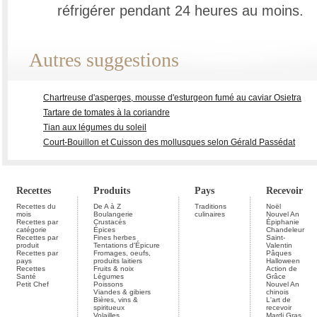
réfrigérer pendant 24 heures au moins.
Autres suggestions
Chartreuse d'asperges, mousse d'esturgeon fumé au caviar Osietra
Tartare de tomates à la coriandre
Tian aux légumes du soleil
Court-Bouillon et Cuisson des mollusques selon Gérald Passédat
Recettes
Produits
Pays
Recevoir
Recettes du
De A à Z
Traditions
Noël
mois
Boulangerie
culinaires
Nouvel An
Recettes par
Crustacés
Épiphanie
catégorie
Épices
Chandeleur
Recettes par
Fines herbes
Saint-
produit
Tentations d'Épicure
Valentin
Recettes par
Fromages, oeufs,
Pâques
pays
produits laitiers
Halloween
Recettes
Fruits & noix
Action de
Santé
Légumes
Grâce
Petit Chef
Poissons
Nouvel An
Viandes & gibiers
chinois
Bières, vins &
L'art de
spiritueux
recevoir
Volailles
Mardi Gras