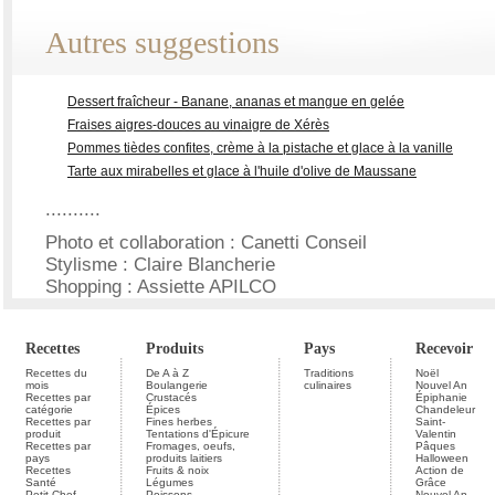
Autres suggestions
Dessert fraîcheur - Banane, ananas et mangue en gelée
Fraises aigres-douces au vinaigre de Xérès
Pommes tièdes confites, crème à la pistache et glace à la vanille
Tarte aux mirabelles et glace à l'huile d'olive de Maussane
..........
Photo et collaboration : Canetti Conseil
Stylisme : Claire Blancherie
Shopping : Assiette APILCO
Recettes
Produits
Pays
Recevoir
Recettes du
De A à Z
Traditions
Noël
mois
Boulangerie
culinaires
Nouvel An
Recettes par
Crustacés
Épiphanie
catégorie
Épices
Chandeleur
Recettes par
Fines herbes
Saint-
produit
Tentations d'Épicure
Valentin
Recettes par
Fromages, oeufs,
Pâques
pays
produits laitiers
Halloween
Recettes
Fruits & noix
Action de
Santé
Légumes
Grâce
Petit Chef
Poissons
Nouvel An