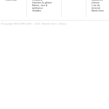
Viandes & gibiers
chinois
Bières, vins &
L'art de
spiritueux
recevoir
Volailles
Mardi Gras
©Copyright MSCOMM 1996 – 2026. Michèle Serre, Éditeur