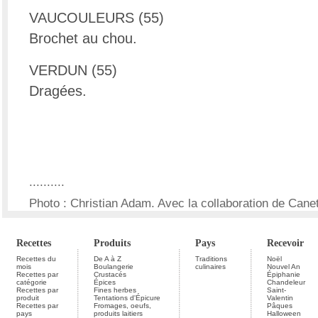
VAUCOULEURS (55)
Brochet au chou.
VERDUN (55)
Dragées.
..........
Photo : Christian Adam. Avec la collaboration de Canet
Recettes
Produits
Pays
Recevoir
Recettes du
De A à Z
Traditions
Noël
mois
Boulangerie
culinaires
Nouvel An
Recettes par
Crustacés
Épiphanie
catégorie
Épices
Chandeleur
Recettes par
Fines herbes
Saint-
produit
Tentations d'Épicure
Valentin
Recettes par
Fromages, oeufs,
Pâques
pays
produits laitiers
Halloween