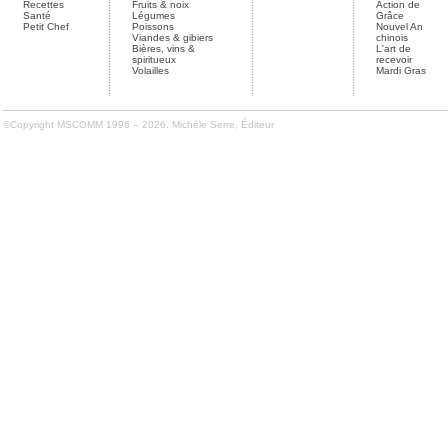
Recettes
Fruits & noix
Action de
Santé
Légumes
Grâce
Petit Chef
Poissons
Nouvel An
Viandes & gibiers
chinois
Bières, vins &
L'art de
spiritueux
recevoir
Volailles
Mardi Gras
©Copyright MSCOMM 1996 – 2026. Michèle Serre, Éditeur