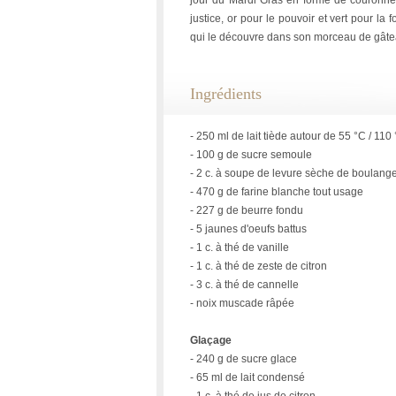
jour du Mardi Gras en forme de couronne,
justice, or pour le pouvoir et vert pour la
qui le découvre dans son morceau de gâteau
Ingrédients
- 250 ml de lait tiède autour de 55 °C / 110 
- 100 g de sucre semoule
- 2 c. à soupe de levure sèche de boulang
- 470 g de farine blanche tout usage
- 227 g de beurre fondu
- 5 jaunes d'oeufs battus
- 1 c. à thé de vanille
- 1 c. à thé de zeste de citron
- 3 c. à thé de cannelle
- noix muscade râpée
Glaçage
- 240 g de sucre glace
- 65 ml de lait condensé