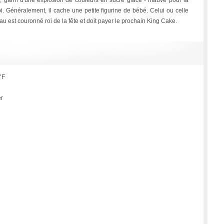
 garni d'une explosion de couleurs en sucre glace - mauve pour la
 foi. Généralement, il cache une petite figurine de bébé. Celui ou celle
 est couronné roi de la fête et doit payer le prochain King Cake.
°F
er