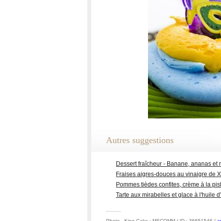
Autres suggestions
Dessert fraîcheur - Banane, ananas et
Fraises aigres-douces au vinaigre de 
Pommes tièdes confites, crème à la pist
Tarte aux mirabelles et glace à l'huile
..........
Photo - King Cake : MSCOMM / ID : 36651546 /
a