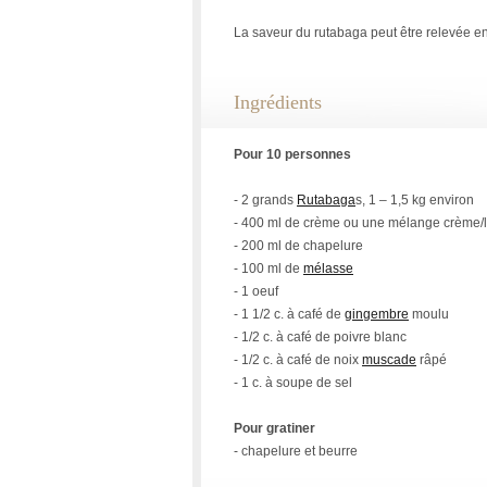
La saveur du rutabaga peut être relevée en 
Ingrédients
Pour 10 personnes
- 2 grands
Rutabaga
s, 1 – 1,5 kg environ
- 400 ml de crème ou une mélange crème/l
- 200 ml de chapelure
- 100 ml de
mélasse
- 1 oeuf
- 1 1/2 c. à café de
gingembre
moulu
- 1/2 c. à café de poivre blanc
- 1/2 c. à café de noix
muscade
râpé
- 1 c. à soupe de sel
Pour gratiner
- chapelure et beurre