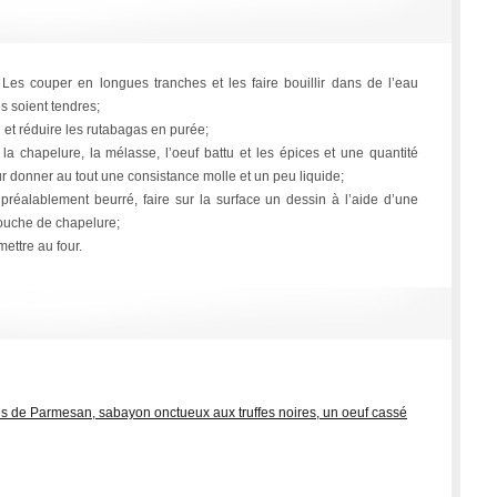
 Les couper en longues tranches et les faire bouillir dans de l’eau
s soient tendres;
n et réduire les rutabagas en purée;
a chapelure, la mélasse, l’oeuf battu et les épices et une quantité
ur donner au tout une consistance molle et un peu liquide;
 préalablement beurré, faire sur la surface un dessin à l’aide d’une
couche de chapelure;
ettre au four.
 de Parmesan, sabayon onctueux aux truffes noires, un oeuf cassé