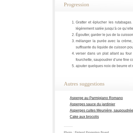
Progression
Gratter et éplucher les rutabagas.
légèrement salée jusqu’à ce qu’elle
Égoutter, garder le jus de la cuisso
mélanger la purée avec la crème, l
suffisante du liquide de cuisson po
verser dans un plat allant au four
fourchette, saupoudrer d’une fine 
ajouter quelques noix de beurre et m
Autres suggestions
Asperge au Parmigiano Romano
Asperges sauce du jardinier
Asperges cuites Meunière, saupoudrées
Cake aux brocolis
..........
Photo : Finland Promotion Board