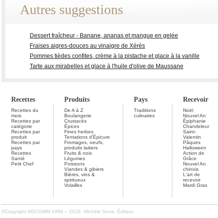
Autres suggestions
Dessert fraîcheur - Banane, ananas et mangue en gelée
Fraises aigres-douces au vinaigre de Xérès
Pommes tièdes confites, crème à la pistache et glace à la vanille
Tarte aux mirabelles et glace à l'huile d'olive de Maussane
Recettes
Produits
Pays
Recevoir
Recettes du
De A à Z
Traditions
Noël
mois
Boulangerie
culinaires
Nouvel An
Recettes par
Crustacés
Épiphanie
catégorie
Épices
Chandeleur
Recettes par
Fines herbes
Saint-
produit
Tentations d'Épicure
Valentin
Recettes par
Fromages, oeufs,
Pâques
pays
produits laitiers
Halloween
Recettes
Fruits & noix
Action de
Santé
Légumes
Grâce
Petit Chef
Poissons
Nouvel An
Viandes & gibiers
chinois
Bières, vins &
L'art de
spiritueux
recevoir
Volailles
Mardi Gras
©Copyright MSCOMM 1996 – 2026. Michèle Serre, Éditeur