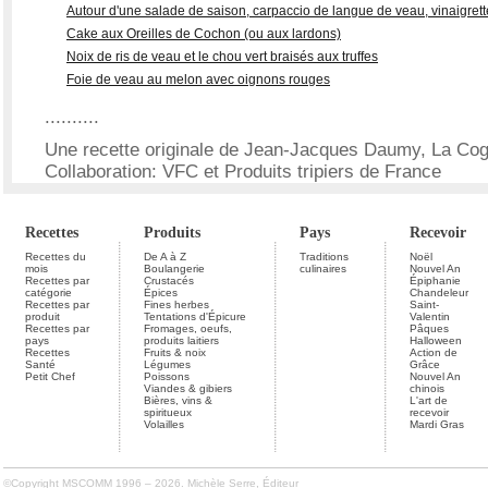
Autour d'une salade de saison, carpaccio de langue de veau, vinaigrette
Cake aux Oreilles de Cochon (ou aux lardons)
Noix de ris de veau et le chou vert braisés aux truffes
Foie de veau au melon avec oignons rouges
..........
Une recette originale de Jean-Jacques Daumy, La Cog
Collaboration: VFC et Produits tripiers de France
Recettes
Produits
Pays
Recevoir
Recettes du
De A à Z
Traditions
Noël
mois
Boulangerie
culinaires
Nouvel An
Recettes par
Crustacés
Épiphanie
catégorie
Épices
Chandeleur
Recettes par
Fines herbes
Saint-
produit
Tentations d'Épicure
Valentin
Recettes par
Fromages, oeufs,
Pâques
pays
produits laitiers
Halloween
Recettes
Fruits & noix
Action de
Santé
Légumes
Grâce
Petit Chef
Poissons
Nouvel An
Viandes & gibiers
chinois
Bières, vins &
L'art de
spiritueux
recevoir
Volailles
Mardi Gras
©Copyright MSCOMM 1996 – 2026. Michèle Serre, Éditeur