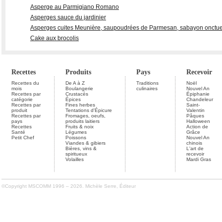
Asperge au Parmigiano Romano
Asperges sauce du jardinier
Asperges cuites Meunière, saupoudrées de Parmesan, sabayon onctueux
Cake aux brocolis
Recettes
Produits
Pays
Recevoir
Recettes du
De A à Z
Traditions
Noël
mois
Boulangerie
culinaires
Nouvel An
Recettes par
Crustacés
Épiphanie
catégorie
Épices
Chandeleur
Recettes par
Fines herbes
Saint-
produit
Tentations d'Épicure
Valentin
Recettes par
Fromages, oeufs,
Pâques
pays
produits laitiers
Halloween
Recettes
Fruits & noix
Action de
Santé
Légumes
Grâce
Petit Chef
Poissons
Nouvel An
Viandes & gibiers
chinois
Bières, vins &
L'art de
spiritueux
recevoir
Volailles
Mardi Gras
©Copyright MSCOMM 1996 – 2026. Michèle Serre, Éditeur