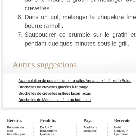
crevettes.
Dans un bol, mélanger la chapelure fine
beurre ramolli.
Saupoudrer ce crumble sur le gratin et 
pendant quelques minutes sous le grill.
Autres suggestions
Accumulation de pommes de terre rattes Arman aux huîtres de Belon
Brochettes de crevettes glacées à l'orange
Brochettes de crevettes grillées façon Texas
Brochettes de Moules - au four ou barbecue
Recettes
Produits
Pays
Recevoir
Recettes du
De A à Z
Traditions
Noël
mois
Boulangerie
culinaires
Nouvel An
Recettes par
Crustacés
Épiphanie