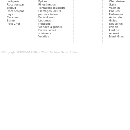
catégorie
Épices
Chandeleur
Recettes par
Fines herbes
Saint-
produit
Tentations d'Épicure
Valentin
Recettes par
Fromages, oeufs,
Pâques
pays
produits laitiers
Halloween
Recettes
Fruits & noix
Action de
Santé
Légumes
Grâce
Petit Chef
Poissons
Nouvel An
Viandes & gibiers
chinois
Bières, vins &
L'art de
spiritueux
recevoir
Volailles
Mardi Gras
©Copyright MSCOMM 1996 – 2026. Michèle Serre, Éditeur