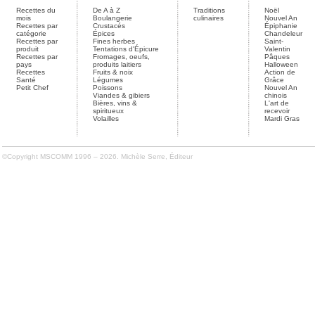
Recettes du
De A à Z
Traditions
Noël
mois
Boulangerie
culinaires
Nouvel An
Recettes par
Crustacés
Épiphanie
catégorie
Épices
Chandeleur
Recettes par
Fines herbes
Saint-
produit
Tentations d'Épicure
Valentin
Recettes par
Fromages, oeufs,
Pâques
pays
produits laitiers
Halloween
Recettes
Fruits & noix
Action de
Santé
Légumes
Grâce
Petit Chef
Poissons
Nouvel An
Viandes & gibiers
chinois
Bières, vins &
L'art de
spiritueux
recevoir
Volailles
Mardi Gras
©Copyright MSCOMM 1996 – 2026. Michèle Serre, Éditeur