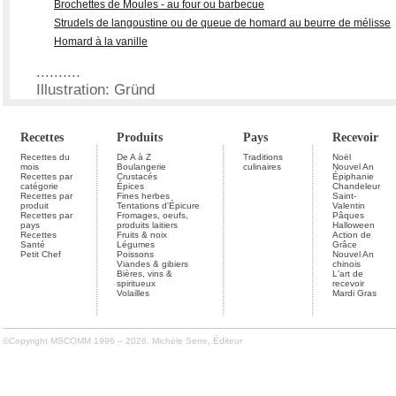
Brochettes de Moules - au four ou barbecue
Strudels de langoustine ou de queue de homard au beurre de mélisse
Homard à la vanille
..........
Illustration: Gründ
Recettes
Produits
Pays
Recevoir
Recettes du
De A à Z
Traditions
Noël
mois
Boulangerie
culinaires
Nouvel An
Recettes par
Crustacés
Épiphanie
catégorie
Épices
Chandeleur
Recettes par
Fines herbes
Saint-
produit
Tentations d'Épicure
Valentin
Recettes par
Fromages, oeufs,
Pâques
pays
produits laitiers
Halloween
Recettes
Fruits & noix
Action de
Santé
Légumes
Grâce
Petit Chef
Poissons
Nouvel An
Viandes & gibiers
chinois
Bières, vins &
L'art de
spiritueux
recevoir
Volailles
Mardi Gras
©Copyright MSCOMM 1996 – 2026. Michèle Serre, Éditeur