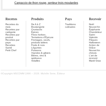
Carpaccio de thon rouge, senteur trois moutardes
Recettes
Produits
Pays
Recevoir
Recettes du
De A à Z
Traditions
Noël
mois
Boulangerie
culinaires
Nouvel An
Recettes par
Crustacés
Épiphanie
catégorie
Épices
Chandeleur
Recettes par
Fines herbes
Saint-
produit
Tentations d'Épicure
Valentin
Recettes par
Fromages, oeufs,
Pâques
pays
produits laitiers
Halloween
Recettes
Fruits & noix
Action de
Santé
Légumes
Grâce
Petit Chef
Poissons
Nouvel An
Viandes & gibiers
chinois
Bières, vins &
L'art de
spiritueux
recevoir
Volailles
Mardi Gras
©Copyright MSCOMM 1996 – 2026. Michèle Serre, Éditeur