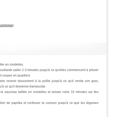
hongroise
)
ller en rondelles.
bouillante salée 2-3 minutes jusqu'à ce qu'elles commencent à plisser
et couper en quartiers.
aire revenir doucement à la poêle jusqu'à ce qu'il rende son gras;
qu'à ce qu'il devienne translucide.
 la saucisse taillée en rondelles et laisser cuire 10 minutes sur feu
udrer de paprika et continuer la cuisson jusqu'à ce que les légumes