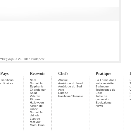
***Hegyalja ut 23, 1016 Budapest
Pays
Recevoir
Chefs
Pratique
Traditions
Noël
Afrique
La Forme dans
P
culinaires
Nouvel An
Amérique du Nord
votre assiette
Épiphanie
Amérique du Sud
Barbecue
c
Chandeleur
Asie
Techniques de
U
Saint-
Europe
Base
Valentin
Pacifique/Océanie
Table de
G
Pâques
conversion
v
Halloween
Équivalents
Action de
News
Grâce
Nouvel An
chinois
L'art de
recevoir
Mardi Gras