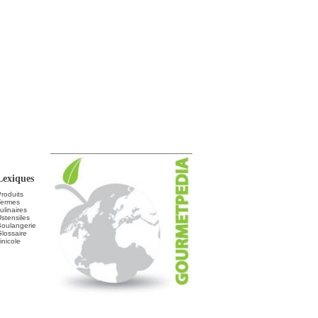
Lexiques
roduits
Termes
ulinaires
stensiles
Boulangerie
lossaire
inicole