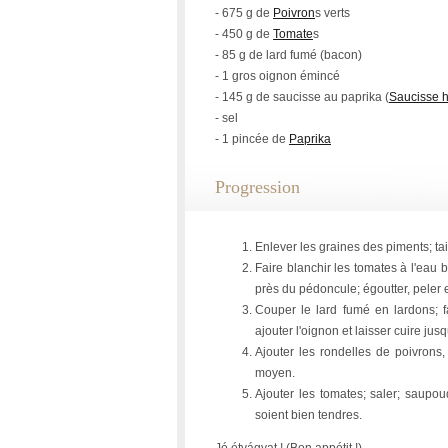
- 675 g de
Poivron
s verts
- 450 g de
Tomate
s
- 85 g de lard fumé (bacon)
- 1 gros oignon émincé
- 145 g de saucisse au paprika (
Saucisse 
- sel
- 1 pincée de
Paprika
Progression
Enlever les graines des piments; tai
Faire blanchir les tomates à l'eau 
près du pédoncule; égoutter, peler 
Couper le lard fumé en lardons; f
ajouter l'oignon et laisser cuire jus
Ajouter les rondelles de poivrons,
moyen.
Ajouter les tomates; saler; saupo
soient bien tendres.