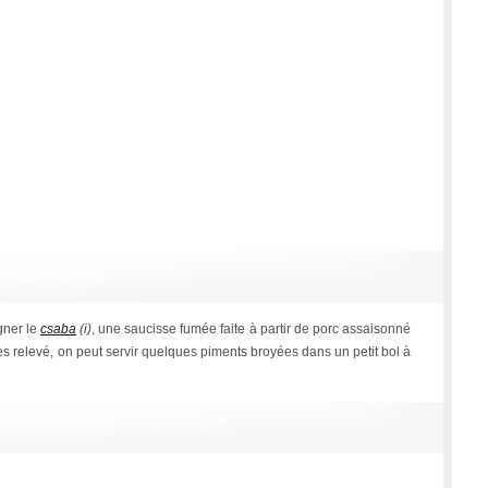
gner le
csaba
(i)
, une saucisse fumée faite à partir de porc assaisonné
ès relevé, on peut servir quelques piments broyées dans un petit bol à