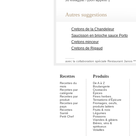
Jó étvágyat ! (Bon appétit !)
Autres suggestions
Cretons de la Chandeleur
Saucisson en brioche sauce Porto
Cretons minceur
Cretons de Rigaud
..........
avec la collaboration spéciale Restaurant Janos *
Recettes
Produits
Recettes du
De A à Z
mois
Boulangerie
Recettes par
Crustacés
catégorie
Épices
Recettes par
Fines herbes
produit
Tentations d'Épicure
Recettes par
Fromages, oeufs,
pays
produits laitiers
Recettes
Fruits & noix
Santé
Légumes
Petit Chef
Poissons
Viandes & gibiers
Bières, vins &
spiritueux
Volailles