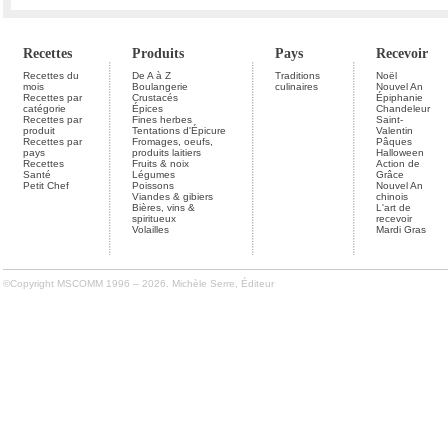
Recettes
Produits
Pays
Recevoir
Recettes du
De A à Z
Traditions
Noël
mois
Boulangerie
culinaires
Nouvel An
Recettes par
Crustacés
Épiphanie
catégorie
Épices
Chandeleur
Recettes par
Fines herbes
Saint-
produit
Tentations d'Épicure
Valentin
Recettes par
Fromages, oeufs,
Pâques
pays
produits laitiers
Halloween
Recettes
Fruits & noix
Action de
Santé
Légumes
Grâce
Petit Chef
Poissons
Nouvel An
Viandes & gibiers
chinois
Bières, vins &
L'art de
spiritueux
recevoir
Volailles
Mardi Gras
©Copyright MSCOMM 1996 – 2026. Michèle Serre, Éditeur