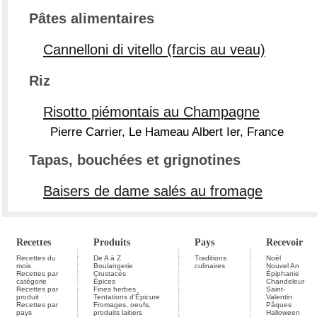
Pâtes alimentaires
Cannelloni di vitello (farcis au veau)
Riz
Risotto piémontais au Champagne
Pierre Carrier, Le Hameau Albert Ier, France
Tapas, bouchées et grignotines
Baisers de dame salés au fromage
Recettes
Produits
Pays
Recevoir
Recettes du
De A à Z
Traditions
Noël
mois
Boulangerie
culinaires
Nouvel An
Recettes par
Crustacés
Épiphanie
catégorie
Épices
Chandeleur
Recettes par
Fines herbes
Saint-
produit
Tentations d'Épicure
Valentin
Recettes par
Fromages, oeufs,
Pâques
pays
produits laitiers
Halloween