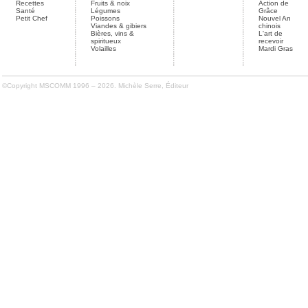
Recettes
Fruits & noix
Action de
Santé
Légumes
Grâce
Petit Chef
Poissons
Nouvel An
Viandes & gibiers
chinois
Bières, vins &
L'art de
spiritueux
recevoir
Volailles
Mardi Gras
©Copyright MSCOMM 1996 – 2026. Michèle Serre, Éditeur